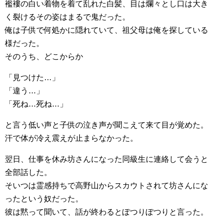
襤褸の白い着物を着て乱れた白髪、目は爛々とし口は大き
く裂けるその姿はまるで鬼だった。
俺は子供で何処かに隠れていて、祖父母は俺を探している
様だった。
そのうち、どこからか
「見つけた…」
「違う…」
「死ね…死ね…」
と言う低い声と子供の泣き声が聞こえて来て目が覚めた。
汗で体が冷え震えが止まらなかった。
翌日、仕事を休み坊さんになった同級生に連絡して会うと
全部話した。
そいつは霊感持ちで高野山からスカウトされて坊さんにな
ったという奴だった。
彼は黙って聞いて、話が終わるとぽつりぽつりと言った。