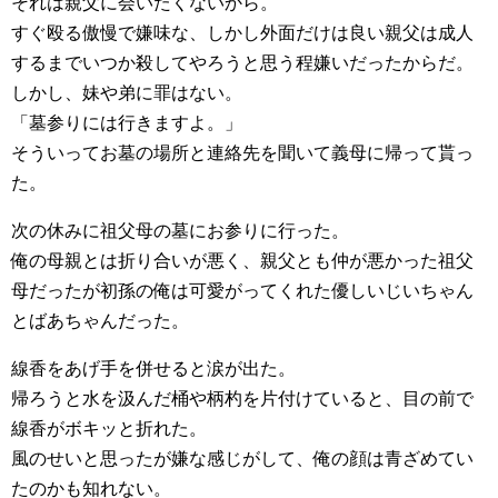
それは親父に会いたくないから。
すぐ殴る傲慢で嫌味な、しかし外面だけは良い親父は成人
するまでいつか殺してやろうと思う程嫌いだったからだ。
しかし、妹や弟に罪はない。
「墓参りには行きますよ。」
そういってお墓の場所と連絡先を聞いて義母に帰って貰っ
た。
次の休みに祖父母の墓にお参りに行った。
俺の母親とは折り合いが悪く、親父とも仲が悪かった祖父
母だったが初孫の俺は可愛がってくれた優しいじいちゃん
とばあちゃんだった。
線香をあげ手を併せると涙が出た。
帰ろうと水を汲んだ桶や柄杓を片付けていると、目の前で
線香がボキッと折れた。
風のせいと思ったが嫌な感じがして、俺の顔は青ざめてい
たのかも知れない。