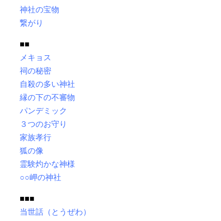
神社の宝物
繋がり
■■
メキョス
祠の秘密
自殺の多い神社
縁の下の不審物
パンデミック
３つのお守り
家族孝行
狐の像
霊験灼かな神様
○○岬の神社
■■■
当世話（とうぜわ）