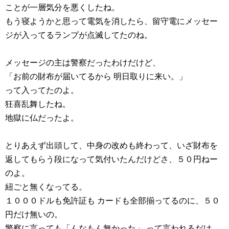
ことが一層気分を悪くしたね。
もう寝ようかと思って電気を消したら、留守電にメッセー
ジが入ってるランプが点滅してたのね。
メッセージの主は警察だったわけだけど、
「お前の財布が届いてるから 明日取りに来い。」
って入ってたのよ。
狂喜乱舞したね。
地獄に仏だったよ。
とりあえず出頭して、中身の改めも終わって、いざ財布を
返してもらう段になって気付いたんだけどさ、５０円ねー
のよ。
紐ごと無くなってる。
１０００ドルも免許証も カードも全部揃ってるのに、５０
円だけ無いの。
警察に言っても「んなもん無かった」 って言われるだけ。