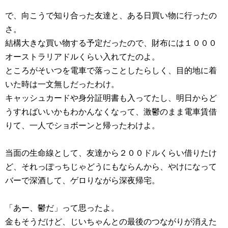
で、向こうで知り合った友達と、ある日買い物に行ったの
さ。
結構大きな買い物する予定だったので、財布には１０００
オーストラリアドルくらい入れてたのよ。
ところがそいつを電車で落っことしたらしく、目的地に着
いた時は一文無しだったわけ。
キャッシュカードや身分証明書も入ってたし、明日からど
うすればいいかもわかんなくなって、激鬱のまま電車賃借
りて、一人でショボーンと帰ったわけよ。
当面の生命線として、友達から２００ドルくらい借りたけ
ど、それっぽっちじゃどうにもならんから、やけになって
バーで深酒して、ゲロりながら深夜帰宅。
「あー、鬱だ」って思ったよ。
金もそうだけど、じいちゃんとの最後のつながりが消えた