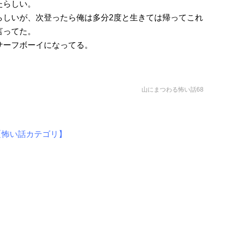
たらしい。
らしいが、次登ったら俺は多分2度と生きては帰ってこれ
言ってた。
サーフボーイになってる。
山にまつわる怖い話68
【怖い話カテゴリ】