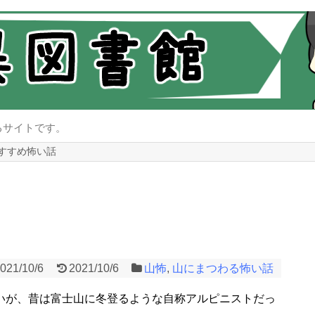
るサイトです。
すすめ怖い話
021/10/6
2021/10/6
山怖
,
山にまつわる怖い話
ないが、昔は富士山に冬登るような自称アルピニストだっ