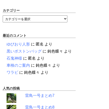
カテゴリー
最近のコメント
ゆびおり人形
に
匿名
より
黒いボストンバッグ
に
鈍色蝶々
より
石鬼神様
に
匿名
より
車検のご案内
に
鈍色蝶々
より
ワラビ
に
鈍色蝶々
より
人気の投稿
雷鳥一号まとめ7
雷鳥一号まとめ8