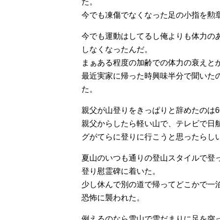
た。
今でも凍傷でなくなった足の小指を勲
今でも運動はしてるし俺よりも体力の
しなくなったんだ。
まぁある程度の加齢での体力の衰えと
最近実家に帰った時興味半分で聞いた
た。
親父が山登りをきっぱりと辞めたのは6
親父からしたら軽い山で、テレビで日
グがてらに登りに行こうと思ったらし
夏山のいつも通りの登山スタイルで登
登り慰霊碑に着いた。
少し休んで別の道で帰ってどこかで一
恐怖に襲われた。
例えるのなら雪山で雪だまりに足を突