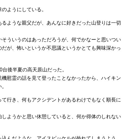
章のようにしている。
あるような親父だが、あんなに好きだった山登りは一切
かそういうのはあっただろうが、何でかなーと思いつい
のだが、怖いというか不思議というかとても興味深かっ
0台後半夏の高天原山だった。
航機慰霊の話を見て登ったことなかったから、ハイキン
い。
って行き、何もアクシデントがあるわけでもなく順長に
泊しようかと思い休憩していると、何か得体のしれない
っ込んだような、アイスピッケルが外れてしまうよう