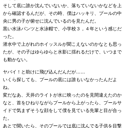
そして底に誰か沈んでいないか、落ちていないかなどを上
から確認するんだが、その時、僕はハッキリ、プールの中
央に男の子が俯せに沈んでいるのを見たんだ。
黒い水泳パンツと水泳帽で、小学校３，４年という感じだ
った。
潜水中で上がれのホイッスルが聞こえないのかなとも思っ
たが、その子はゆらゆらと水影に揺れるだけで、いつまで
も動かない。
ヤバイ！と助けに飛び込んだんだが……
いくら探しても、プールの底には誰もいなかったんだよ
ね。
変だなあ、天井のライトが水に映ったのを見間違えたのか
なと、首をひねりながらプールから上がったら、プールサ
イドで気まずそうな顔をして僕を見ている先輩と目が合っ
た。
あとで聞いたら、そのプールでは底に沈んでる子供を目撃