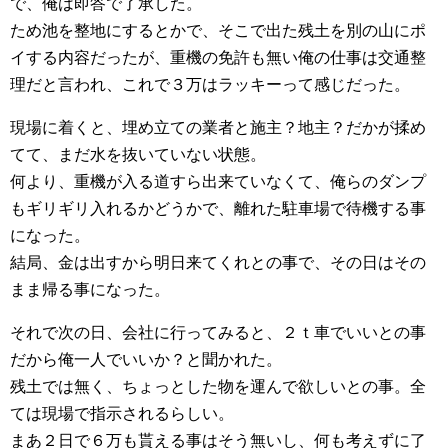
で、俺は即答で了承した。
ため池を整地にするとかで、そこで出た残土を別の山にポ
イする内容だったが、重機の免許も無い俺の仕事は交通整
理だと言われ、これで３万はラッキーって感じだった。
現場に着くと、埋め立ての業者と施主？地主？だかが揉め
てて、まだ水を抜いていない状態。
何より、重機が入る道すら出来ていなくて、俺らのダンプ
もギリギリ入れるかどうかで、離れた駐車場で待機する事
になった。
結局、金は出すから明日来てくれとの事で、その日はその
まま帰る事になった。
それで次の日、会社に行ってみると、２ｔ車でいいとの事
だから俺一人でいいか？と聞かれた。
残土では無く、ちょっとした物を運んで欲しいとの事。全
ては現場で指示されるらしい。
まあ２日で６万も貰える事はそう無いし、何も考えずに了