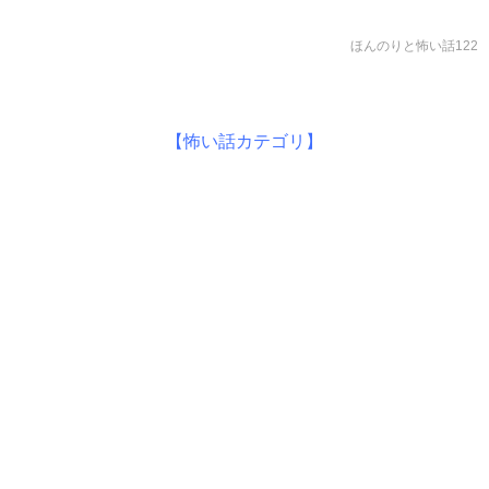
ほんのりと怖い話122
【怖い話カテゴリ】