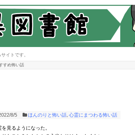
るサイトです。
すすめ怖い話
2022/8/5
ほんのりと怖い話
,
心霊にまつわる怖い話
霊を見るようになった。