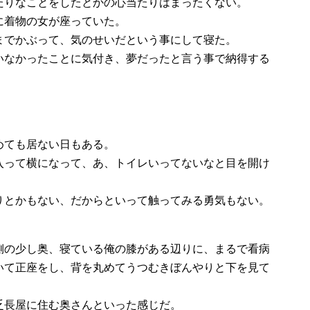
たりなことをしたとかの心当たりはまったくない。
に着物の女が座っていた。
までかぶって、気のせいだという事にして寝た。
いなかったことに気付き、夢だったと言う事で納得する
めても居ない日もある。
入って横になって、あ、トイレいってないなと目を開け
りとかもない、だからといって触ってみる勇気もない。
。
側の少し奥、寝ている俺の膝がある辺りに、まるで看病
いて正座をし、背を丸めてうつむきぼんやりと下を見て
乏長屋に住む奥さんといった感じだ。