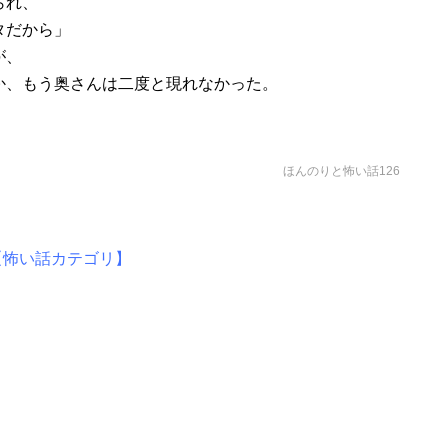
られ、
タだから」
が、
か、もう奥さんは二度と現れなかった。
ほんのりと怖い話126
【怖い話カテゴリ】