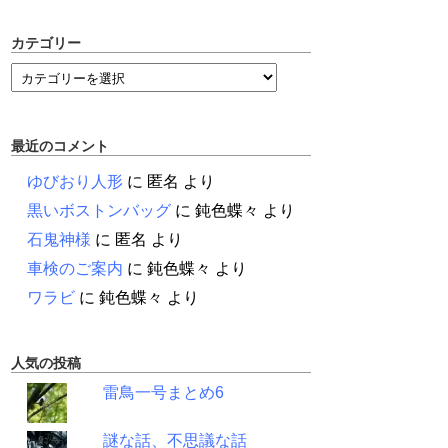
カテゴリー
最近のコメント
ゆびおり人形
に
匿名
より
黒いボストンバッグ
に
鈍色蝶々
より
石鬼神様
に
匿名
より
車検のご案内
に
鈍色蝶々
より
ワラビ
に
鈍色蝶々
より
人気の投稿
雷鳥一号まとめ6
謎な話、不思議な話