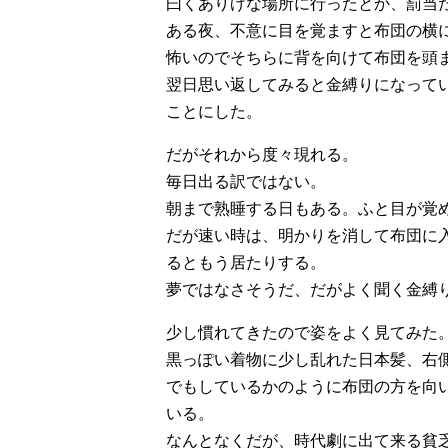
曰くありげな場所に行ったとか、罰当
ある夜、不意に目を覚ますと布団の横
怖いのでそちらに背を向けて布団を頭
翌日思い返してみると金縛りになって
ことにした。
だがそれから度々現れる。
毎日出る訳ではない。
朝まで熟睡する日もある。ふと目が覚
だが速い時は、明かりを消して布団に
るともう居たりする。
夢ではなさそうだ、だがよく聞く金縛
少し慣れてきたので姿をよく見てみた
黒っぽい着物に少し乱れた日本髪、右
でもしているかのように布団の方を向
いる。
なんとなくだが、時代劇に出て来る貧