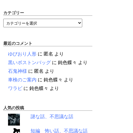
カテゴリー
最近のコメント
ゆびおり人形
に
匿名
より
黒いボストンバッグ
に
鈍色蝶々
より
石鬼神様
に
匿名
より
車検のご案内
に
鈍色蝶々
より
ワラビ
に
鈍色蝶々
より
人気の投稿
謎な話、不思議な話
短編 怖い話、不思議な話