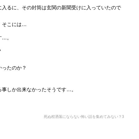
に入るに、その封筒は玄関の新聞受けに入っていたので
、そこには…
す…。
？
かったのか？
る事しか出来なかったそうです…。
死ぬ程洒落にならない怖い話を集めてみない？3