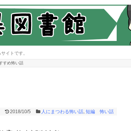
るサイトです。
すすめ怖い話
2018/10/5
人にまつわる怖い話
,
短編 怖い話