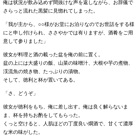
俺は状況が飲み込めず間抜けな声を返しながら、お辞儀で
さらっと流れた黒髪に見惚れてしまった。
「我が主から、○○様がお堂にお泊りなのでお世話をする様
にと申し付けられ、ささやかでは有りますが、酒肴をご用
意して参りました」
彼女が料理と酒の載った盆を俺の前に置く。
盆の上には大盛りの飯、山菜の味噌汁、大根や芋の煮物、
渓流魚の焼き物、たっぷりの漬物。
そして、徳利と杯が置いてある。
「さ、どうぞ」
彼女が徳利をもち、俺に差し出す。俺は良く解らないま
ま、杯を持ちお酌をしてもらった。
くっと空けると、人肌ほどの丁度良い燗酒で、甘くて濃厚
な米の味がした。