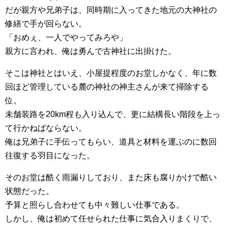
だが親方や兄弟子は、同時期に入ってきた地元の大神社の
修繕で手が回らない。
「おめぇ、一人でやってみろや」
親方に言われ、俺は勇んで古神社に出掛けた。
そこは神社とはいえ、小屋提程度のお堂しかなく、年に数
回ほど管理している麓の神社の神主さんが来て掃除する
位。
未舗装路を20km程も入り込んで、更に結構長い階段を上っ
て行かねばならない。
俺は兄弟子に手伝ってもらい、道具と材料を運ぶのに数回
往復する羽目になった。
そのお堂は酷く雨漏りしており、また床も腐りかけで酷い
状態だった。
予算と照らし合わせても中々難しい仕事である。
しかし、俺は初めて任せられた仕事に気合入りまくりで、