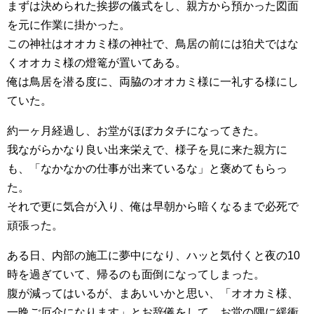
まずは決められた挨拶の儀式をし、親方から預かった図面
を元に作業に掛かった。
この神社はオオカミ様の神社で、鳥居の前には狛犬ではな
くオオカミ様の燈篭が置いてある。
俺は鳥居を潜る度に、両脇のオオカミ様に一礼する様にし
ていた。
約一ヶ月経過し、お堂がほぼカタチになってきた。
我ながらかなり良い出来栄えで、様子を見に来た親方に
も、「なかなかの仕事が出来ているな」と褒めてもらっ
た。
それで更に気合が入り、俺は早朝から暗くなるまで必死で
頑張った。
ある日、内部の施工に夢中になり、ハッと気付くと夜の10
時を過ぎていて、帰るのも面倒になってしまった。
腹が減ってはいるが、まあいいかと思い、「オオカミ様、
一晩ご厄介になります」とお辞儀をして、お堂の隅に緩衝