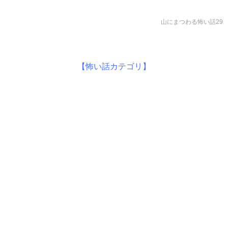
山にまつわる怖い話29
【怖い話カテゴリ】