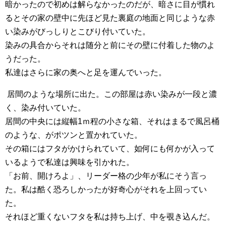
暗かったので初めは解らなかったのだが、暗さに目が慣れ
るとその家の壁中に先ほど見た裏庭の地面と同じような赤
い染みがびっしりとこびり付いていた。
染みの具合からそれは随分と前にその壁に付着した物のよ
うだった。
私達はさらに家の奥へと足を運んでいった。
居間のような場所に出た。この部屋は赤い染みが一段と濃
く、染み付いていた。
居間の中央には縦幅1ｍ程の小さな箱、それはまるで風呂桶
のような、がポツンと置かれていた。
その箱にはフタがかけられていて、如何にも何かが入って
いるようで私達は興味を引かれた。
「お前、開けろよ」、リーダー格の少年が私にそう言っ
た。私は酷く恐ろしかったが好奇心がそれを上回ってい
た。
それほど重くないフタを私は持ち上げ、中を覗き込んだ。