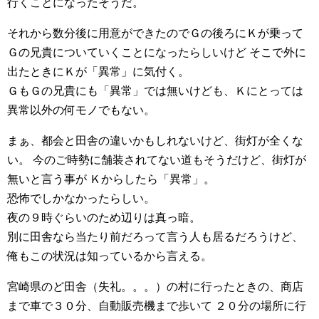
行くことになったそうだ。
それから数分後に用意ができたのでＧの後ろにＫが乗って
Ｇの兄貴についていくことになったらしいけど そこで外に
出たときにＫが「異常」に気付く。
ＧもＧの兄貴にも「異常」では無いけども、Ｋにとっては
異常以外の何モノでもない。
まぁ、都会と田舎の違いかもしれないけど、街灯が全くな
い。 今のご時勢に舗装されてない道もそうだけど、街灯が
無いと言う事が Ｋからしたら「異常」。
恐怖でしかなかったらしい。
夜の９時ぐらいのため辺りは真っ暗。
別に田舎なら当たり前だろって言う人も居るだろうけど、
俺もこの状況は知っているから言える。
宮崎県のど田舎（失礼。。。）の村に行ったときの、商店
まで車で３０分、自動販売機まで歩いて ２０分の場所に行