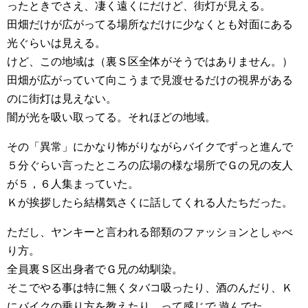
ったときでさえ、凄く遠くにだけど、街灯が見える。
田畑だけが広がってる場所なだけに少なくとも対面にある
光ぐらいは見える。
けど、この地域は（裏Ｓ区全体がそうではありません。）
田畑が広がっていて向こうまで見渡せるだけの視界がある
のに街灯は見えない。
闇が光を吸い取ってる。それほどの地域。
その「異常」にかなり怖がりながらバイクでずっと進んで
５分ぐらい言ったところの広場の様な場所でＧの兄の友人
が５，６人集まっていた。
Ｋが挨拶したら結構気さくに話してくれる人たちだった。
ただし、ヤンキーと言われる部類のファッションとしゃべ
り方。
全員裏Ｓ区出身者でＧ兄の幼馴染。
そこでやる事は特に無くタバコ吸ったり、酒のんだり、Ｋ
にバイクの乗り方を教えたり、って感じで 遊んでた。