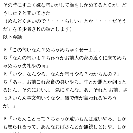
その時にすごく嫌な匂いがして顔をしかめてるとＧが、ど
うした？と聞いてきた。
（めんどくさいので「・・・らしい」とか「・・・だそう
だ」を多少省きＫの話とします）
以下会話
Ｋ「この匂いなん？めちゃめちゃくせーよ」、
Ｇ「なんの匂いよ？ちゅうかお前人の家の近くに来てめち
ゃめちゃ失礼やのぉ」
Ｋ「いや、なんやろ。なんか匂うやろ？わからんの？」
Ｇ「あ～、お前これ家畜の臭いやろ。牛とか豚とか飼っと
るけん、そのにおいよ。気にすんな。あ、それと お前、さ
っきいらん事文句いうなや、後で俺が言われるやろう
が。」
Ｋ「いらんことって？ちゅうか遠いもんは遠いやろ。しか
も怒られるって。あんなおばさんとか無視しとけや。しか