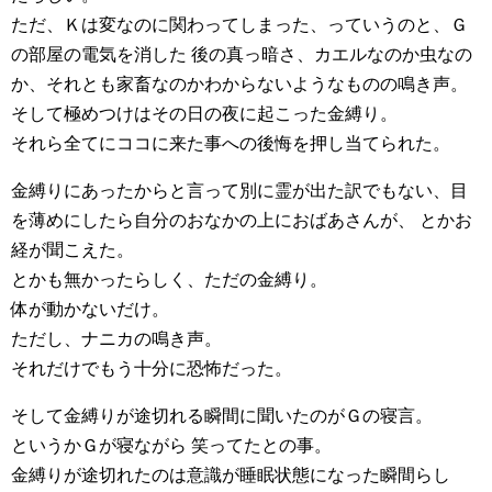
ただ、Ｋは変なのに関わってしまった、っていうのと、Ｇ
の部屋の電気を消した 後の真っ暗さ、カエルなのか虫なの
か、それとも家畜なのかわからないようなものの鳴き声。
そして極めつけはその日の夜に起こった金縛り。
それら全てにココに来た事への後悔を押し当てられた。
金縛りにあったからと言って別に霊が出た訳でもない、目
を薄めにしたら自分のおなかの上におばあさんが、 とかお
経が聞こえた。
とかも無かったらしく、ただの金縛り。
体が動かないだけ。
ただし、ナニカの鳴き声。
それだけでもう十分に恐怖だった。
そして金縛りが途切れる瞬間に聞いたのがＧの寝言。
というかＧが寝ながら 笑ってたとの事。
金縛りが途切れたのは意識が睡眠状態になった瞬間らし