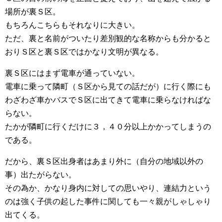
場所が裏Ｓ区。
もちろんこちらもそれなりに大きい。
ただ、裏と名前がついたり差別観的な名称からも分かると
おりＳ区と裏Ｓ区ではかなり文明が異なる。
裏Ｓ区にはまず電車が通っていない。
電車に乗って隣町（Ｓ区から見ての話だが）に行く際にも
わざわざ車かバスでＳ区に出てきて電車に乗らなければな
らない。
たかが隣町に行くだけに３，４０分以上かかってしまうの
である。
だから、裏Ｓ区出身者はあまり外に（自分の地域以外の
事）出たがらない。
その為か、かなり身内に対しての思いやり、連結力という
のは強く子供の起した事件に関しても一々親がしゃしゃり
出てくる。