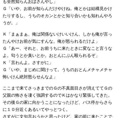
も全然知らんおばさんやし」
Ｇ「いや、お前が知らんだけやけね。俺とかは結構見かけ
たりするし、うちのオカンとかと知り合いかも知れんやろ
うが。」
Ｋ「まぁまぁ、俺は関係ないけいいけん、しかも俺が言っ
たんやけお前が気にすんな。俺が怒られるだけよ」
Ｇ「あー、それと、お前うちに来たときに変なこと言うな
よ。匂うとか臭いとか。おとんにぶん殴られるぞ」
Ｋ「言わんよ。さすがに」
Ｇ「いや、まじめに聞けって。うちのおとんメチャメチャ
怖いけん絶対怒らせんなよ」
ここまで来てさっきまでのＧの不真面目さが消えててＧの
父親の怖さを凄く強調するのでＫはかなり緊張してきた。
その後Ｇの家に向かうことになったけど、バス停からさら
に１０分近くあるいてやっとつく。
さすがに文句言おうかと思ったけど、家の前に来たことで