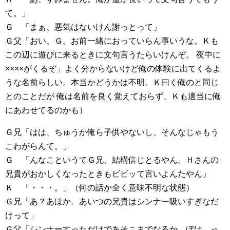
て。」
Ｇ 「まぁ、悪気はないけん謝っとって」
Ｇ父「おい、Ｇ。お前一緒におっていらん事いうな。Ｋも
この辺に遊びに来るときに文句言うたらいけんぞ。 夜中に
××××がくるぞ」よく分からないけど俺の体験に出てくるよ
うな名前らしい。本当かどうかは不明。Ｋ曰く俺のと同じ
とのことだが 俺は名前を良く覚えておらず、Ｋも適当に俺
にあわせてるのかも）
Ｇ兄「はは、ちゅうか俺ら子供やないし、そんなじゃもう
こわがらんて。」
Ｇ 「んなこというてＧ兄、結構信じとるやん。Ｈさんの
兄貴がおかしくなったときもビビッて言いよんたやん」
Ｋ 「・・・。」（何の話か全く意味不明な状態）
Ｇ兄「あ？あほか。あいつの兄貴はシンナー吸いすぎなだ
けって」
Ｇ父「シンナーすっただけであそこまでなるか、ぼけ。っ