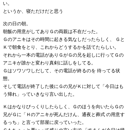
い。
というか、寝ただけだと思う
次の日の朝。
朝飯の用意がしてありＧの両親は不在だった。
Ｇのアニキはその時間に起きる気なしだったらしく、 Ｇと
Ｋで朝食をとり、これからどうするかを話てたらしい。
それから一本の電話がありＧがＧの兄を起しに行ってＧの
アニキが誰かと変わり真剣に話しをしてる。
Ｇはソワソワしだして、その電話が終るのを 待ってる状
態。
そして電話が終了した後にＧの兄がＫに対して「今日はも
う帰れ」っていきなり言い出した。
Ｋはかなりびっくりしたらしく、Ｇのほうを向いたらＧの
兄がＧに「Ｈのアニキが死んだけん、通夜と葬式 の用意す
るっち」と言って部屋に戻っていった。