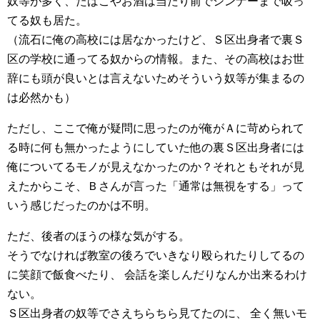
奴等が多く、たばこやお酒は当たり前でシンナーまで吸っ
てる奴も居た。
（流石に俺の高校には居なかったけど、Ｓ区出身者で裏Ｓ
区の学校に通ってる奴からの情報。また、その高校はお世
辞にも頭が良いとは言えないためそういう奴等が集まるの
は必然かも）
ただし、ここで俺が疑問に思ったのが俺がＡに苛められて
る時に何も無かったようにしていた他の裏Ｓ区出身者には
俺についてるモノが見えなかったのか？それともそれが見
えたからこそ、Ｂさんが言った「通常は無視をする」って
いう感じだったのかは不明。
ただ、後者のほうの様な気がする。
そうでなければ教室の後ろでいきなり殴られたりしてるの
に笑顔で飯食べたり、 会話を楽しんだりなんか出来るわけ
ない。
Ｓ区出身者の奴等でさえちらちら見てたのに、 全く無いモ