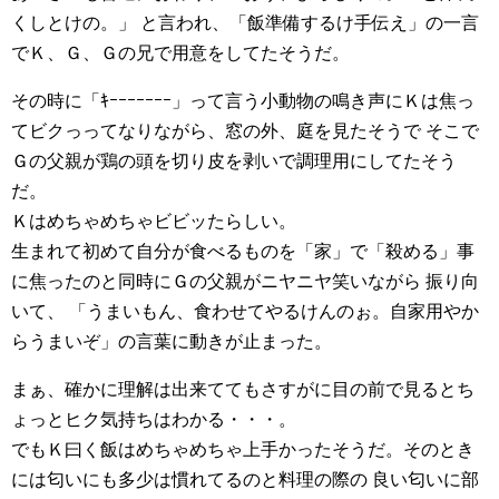
くしとけの。」 と言われ、「飯準備するけ手伝え」の一言
でＫ、Ｇ、Ｇの兄で用意をしてたそうだ。
その時に「ｷｰｰｰｰｰｰｰ」って言う小動物の鳴き声にＫは焦っ
てビクっってなりながら、窓の外、庭を見たそうで そこで
Ｇの父親が鶏の頭を切り皮を剥いで調理用にしてたそう
だ。
Ｋはめちゃめちゃビビッたらしい。
生まれて初めて自分が食べるものを「家」で「殺める」事
に焦ったのと同時にＧの父親がニヤニヤ笑いながら 振り向
いて、 「うまいもん、食わせてやるけんのぉ。自家用やか
らうまいぞ」の言葉に動きが止まった。
まぁ、確かに理解は出来ててもさすがに目の前で見るとち
ょっとヒク気持ちはわかる・・・。
でもＫ曰く飯はめちゃめちゃ上手かったそうだ。そのとき
には匂いにも多少は慣れてるのと料理の際の 良い匂いに部