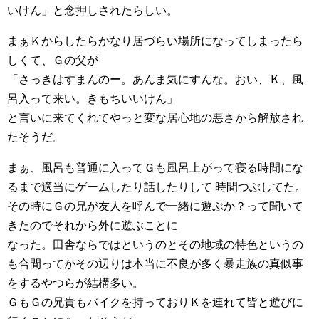
いけん」と念押しされたらしい。
まぁＫからしたらかなり居づらい場所になってしまったら
しくて、Ｇの父が
「さっきはすまんのー。あんま気にすんな。おい、Ｋ、風
呂入って来い。きもちいいけん」
と言いに来てくれてやっと変な居心地の悪さから解放され
たそうだ。
まぁ、風呂も普通に入ってＧも風呂上がって寝る時間にな
るまで適当にゲームしたり話したりして 時間つぶしてた。
その時にＧの兄が友人を呼んで一緒に遊ぶか？って聞いて
きたのでそれから外に遊ぶことに
なった。田舎ならではというのとその地域の特色というの
も合間ってかその辺りは本当に不良が多く暴走族の真似事
をするやつらが結構多い。
ＧもＧの兄貴もバイクを持っておりＫを連れて皆と遊びに