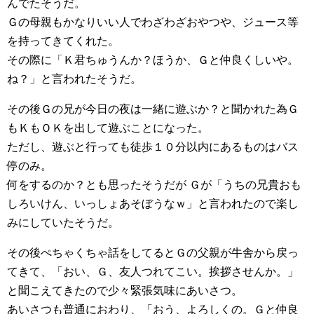
んでたそうだ。
Ｇの母親もかなりいい人でわざわざおやつや、ジュース等
を持ってきてくれた。
その際に「Ｋ君ちゅうんか？ほうか、Ｇと仲良くしいや。
ね？」と言われたそうだ。
その後Ｇの兄が今日の夜は一緒に遊ぶか？と聞かれた為Ｇ
もＫもＯＫを出して遊ぶことになった。
ただし、遊ぶと行っても徒歩１０分以内にあるものはバス
停のみ。
何をするのか？とも思ったそうだが Ｇが「うちの兄貴おも
しろいけん、いっしょあそぼうなｗ」と言われたので楽し
みにしていたそうだ。
その後ぺちゃくちゃ話をしてるとＧの父親が牛舎から戻っ
てきて、「おい、Ｇ、友人つれてこい。挨拶させんか。」
と聞こえてきたので少々緊張気味にあいさつ。
あいさつも普通におわり、「おう、よろしくの。Ｇと仲良