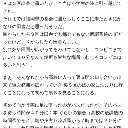
ＫはＳ区出身と書いたが、本当は小学生の時に引っ越して
きた。
それまでは福岡県の都会に居たらしくここに来たときにか
なりの田舎だと思ったそうだ。
俺からしたらＳ区は田舎でも都会でもない所謂普通の 町だ
ったけど、Ｋからしたら田舎らしい。
別に畑や田圃が広がってるわけでもないし、コンビニまで
歩いて３０分なんて場所も皆無な場所（むしろコンビニは
多いと思う）。
まぁ、そんなＫだから高校に入って裏Ｓ区の知り合いが出
来て遊ぶ範囲が広がっていき 裏Ｓ区の奴の家に泊まりに行
くことになって初めて裏Ｓを見ることになる。
初めて向かう際に足に使ったのがバスだったが、そのバス
を待つ時間が４０分に１本 ぐらいの割合（高校の放課後の
時間帯でそれ、朝や夕方５時以降から７時までは２０分に