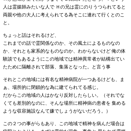
人は霊媒師みたいな人で Ｈの兄は霊にのりうつられてると
両親や他の大人に考えられてる為そこに連れて行くとのこ
と。
ちょっと話はそれるけど、
これまでの話で霊関係なのか、その風土によるものなの
か、それとも家系的なものなのか、わからないけど 俺の体
験談でもあるようにこの地域では精神異常者が結構出てい
たために隔離されて部落、集落となった。と言う事
それとこの地域には有名な精神病院が一つあるけども、ま
ぁ、場所的に閉鎖的な為に建てられてる感じ。
だからこの地域の人はかなり反対したらしい。（それでな
くても差別的なのに、そんな場所に精神病の患者を 集める
ような収容施設なんて嫌でしょうがないだろう。）
この２つの事がらもあり、この地域で精神を病んだ場合は