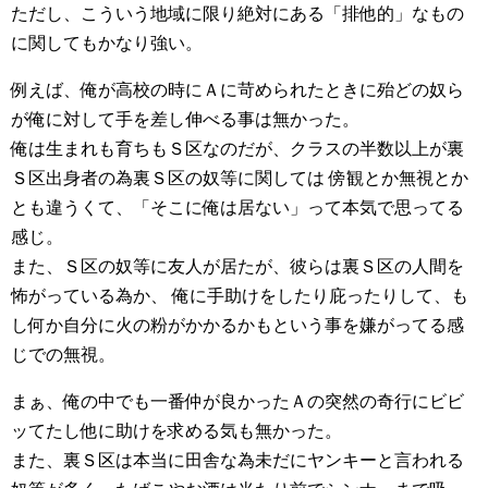
ただし、こういう地域に限り絶対にある「排他的」なもの
に関してもかなり強い。
例えば、俺が高校の時にＡに苛められたときに殆どの奴ら
が俺に対して手を差し伸べる事は無かった。
俺は生まれも育ちもＳ区なのだが、クラスの半数以上が裏
Ｓ区出身者の為裏Ｓ区の奴等に関しては 傍観とか無視とか
とも違うくて、「そこに俺は居ない」って本気で思ってる
感じ。
また、Ｓ区の奴等に友人が居たが、彼らは裏Ｓ区の人間を
怖がっている為か、 俺に手助けをしたり庇ったりして、も
し何か自分に火の粉がかかるかもという事を嫌がってる感
じでの無視。
まぁ、俺の中でも一番仲が良かったＡの突然の奇行にビビ
ッてたし他に助けを求める気も無かった。
また、裏Ｓ区は本当に田舎な為未だにヤンキーと言われる