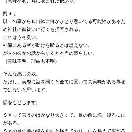
（意味不明、耳に噛まれた後あり）
例４；
以上の事からＫ自体に何かがとり憑いてる可能性があるた
め神社に御祓いに行くも拒否される。
これはうそ臭い。
神職にある者が助けを断るとは思えない。
がＫの彼女の話からすると本当の事らしい。
（意味不明、理由も不明）
そんな感じの奴。
ただし、実際に話を聞くと全てに置いて真実味がある為嘘
ではないと思います。
話をもどします。
Ｓ区って言うのはかなり大きくて、目の前に海、後ろに山
がある。
Ｓ区の目の前の海を正面と捉えており、山を越えて広がる