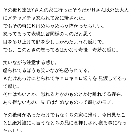
その後Ｋ達はYさんの家に行ったそうだがＨさん以外は大人
にメチャメチャ怒られて家に帰された。
でもその時にＫはめちゃめちゃ怖かったらしい。
怒ってるって表現は皆同様のものだと思う。
目を吊り上げて顔を少ししかめたような感じで。
でも、このときの怒ってるはかなり奇怪、奇妙な感じ。
笑いながら注意する感じ。
怒られてるほうも笑いながら怒られてる。
Ｋだけあっけにとられてキョロキョロ辺りを 見渡してるっ
て感じ。
それは怖いとか、恐れるとかのものとかけ離れてる存在。
あり得ないもの、見てはだめなものって感じのモノ。
その後何があったわけでもなくＧの家に帰り、今日見たこ
とは絶対誰にも言うなとＧの兄に念押しされ 寝る事になっ
たらしい。