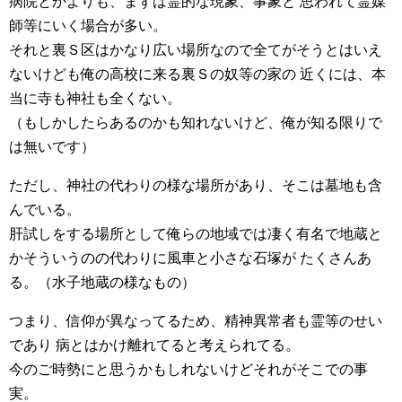
病院とかよりも、まずは霊的な現象、事象と 思われて霊媒
師等にいく場合が多い。
それと裏Ｓ区はかなり広い場所なので全てがそうとはいえ
ないけども俺の高校に来る裏Ｓの奴等の家の 近くには、本
当に寺も神社も全くない。
（もしかしたらあるのかも知れないけど、俺が知る限りで
は無いです）
ただし、神社の代わりの様な場所があり、そこは墓地も含
んでいる。
肝試しをする場所として俺らの地域では凄く有名で地蔵と
かそういうのの代わりに風車と小さな石塚が たくさんあ
る。（水子地蔵の様なもの）
つまり、信仰が異なってるため、精神異常者も霊等のせい
であり 病とはかけ離れてると考えられてる。
今のご時勢にと思うかもしれないけどそれがそこでの事
実。