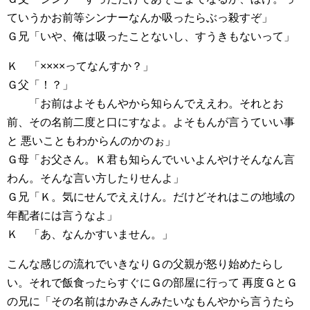
ていうかお前等シンナーなんか吸ったらぶっ殺すぞ」
Ｇ兄「いや、俺は吸ったことないし、すうきもないって」
Ｋ 「××××ってなんすか？」
Ｇ父「！？」
「お前はよそもんやから知らんでええわ。それとお
前、その名前二度と口にすなよ。よそもんが言うていい事
と 悪いこともわからんのかのぉ」
Ｇ母「お父さん。Ｋ君も知らんでいいよんやけそんなん言
わん。そんな言い方したりせんよ」
Ｇ兄「Ｋ。気にせんでええけん。だけどそれはこの地域の
年配者には言うなよ」
Ｋ 「あ、なんかすいません。」
こんな感じの流れでいきなりＧの父親が怒り始めたらし
い。それで飯食ったらすぐにＧの部屋に行って 再度ＧとＧ
の兄に「その名前はかみさんみたいなもんやから言うたら