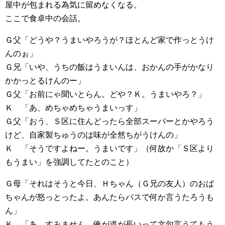
屋中が包まれる為気に留めなくなる。
ここで食卓中の会話。
Ｇ父「どうや？うまいやろうが？ほとんど家で作っとうけ
んのぉ」
Ｇ兄「いや、うちの飯はうまいんは、おかんの手がかなり
かかっとるけんのー」
Ｇ父「お前にゃ聞いとらん。どや？Ｋ。うまいやろ？」
Ｋ 「あ、めちゃめちゃうまいっす」
Ｇ父「おう、Ｓ区に住んどったら全部スーパーとかやろう
けど、自家製ちゅうのは味が全然ちがうけんの」
Ｋ 「そうですよねー。うまいです」（何故か「Ｓ区より
もうまい」を強調してたとのこと）
Ｇ母「それはそうと今日、Ｈちゃん（Ｇ兄の友人）のおば
ちゃんが怒っとったよ。あんたらバスで何か言うたろうも
ん」
Ｋ 「あ、すみません。俺が道が長いって文句言うてもう