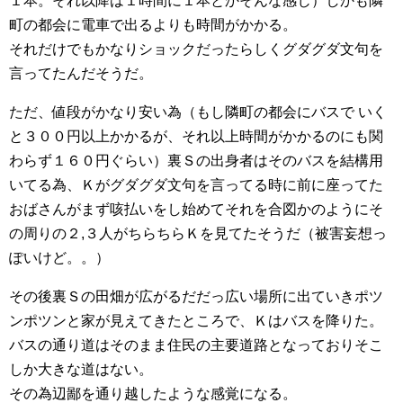
１本。それ以降は１時間に１本とかそんな感じ）しかも隣
町の都会に電車で出るよりも時間がかかる。
それだけでもかなりショックだったらしくグダグダ文句を
言ってたんだそうだ。
ただ、値段がかなり安い為（もし隣町の都会にバスで いく
と３００円以上かかるが、それ以上時間がかかるのにも関
わらず１６０円ぐらい）裏Ｓの出身者はそのバスを結構用
いてる為、Ｋがグダグダ文句を言ってる時に前に座ってた
おばさんがまず咳払いをし始めてそれを合図かのようにそ
の周りの２,３人がちらちらＫを見てたそうだ（被害妄想っ
ぽいけど。。）
その後裏Ｓの田畑が広がるだだっ広い場所に出ていきポツ
ンポツンと家が見えてきたところで、Ｋはバスを降りた。
バスの通り道はそのまま住民の主要道路となっておりそこ
しか大きな道はない。
その為辺鄙を通り越したような感覚になる。