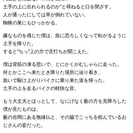
土手の上に出れられるのか”と尋ねると口を閉ざす。
人が通ったにしては草が倒れていない。
蜘蛛の巣にもひっかかる。
嫌なものを感じた僕は、急に恐ろしくなって転がるように
土手を降りた。
すると”ちっ”上の方で舌打ちが聞こえた。
僕は背筋の凍る思いで、とにかくがむしゃらに走った。
何とかここへ来たとき降りた場所に辿り着き、
急いで駆け上がりバイクに乗り来た道を帰った。
土手の上を走るバイクの軽快な音。
もう大丈夫とほっとして、なにげなく薮の方を見降ろした
僕が見たものは、
薮の合間にある無縁仏と、その脇でこっちを睨んでいるお
じさんの姿だった。