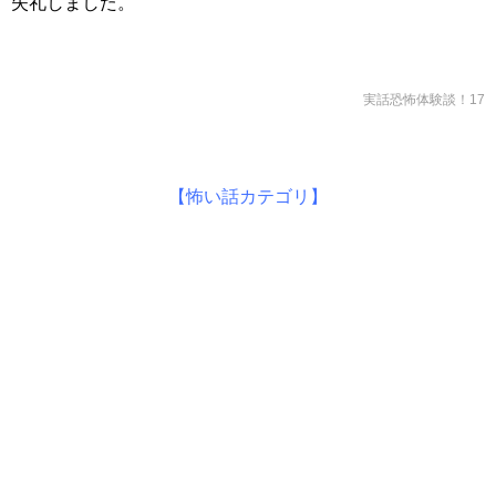
失礼しました。
実話恐怖体験談！17
【怖い話カテゴリ】