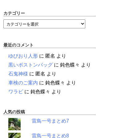
カテゴリー
最近のコメント
ゆびおり人形
に
匿名
より
黒いボストンバッグ
に
鈍色蝶々
より
石鬼神様
に
匿名
より
車検のご案内
に
鈍色蝶々
より
ワラビ
に
鈍色蝶々
より
人気の投稿
雷鳥一号まとめ7
雷鳥一号まとめ8