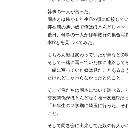
幹事の一人が言った。
岡本とは確か６年生!?の頃に転校して
存在感の薄い奴で俺はほとんどしゃべ
後日、幹事の一人が修学旅行の集合写
本!?とを見比べてみた。
もちろん顔は変わっていたが鼻などの
そして一緒に写っていた奴に連絡して
一緒に写っていた奴は見たことあるよ
たけれどしゃべらなかったとのこと。
そこで俺たちは岡本について調べるこ
交友関係がほとんどなく唯一友達!?だ
「６年生の２学期に埼玉に行った。そ
こと。
そして同窓会に出席してた奴の何人か