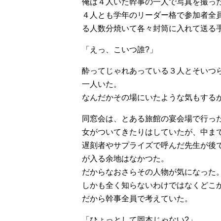
俺は４人いた幹事の一人で写真を撮っ
４人とも学年のリーダー格で参加者全
る人数分焼いて各々封筒に入れて送る
「えっ、こいつ誰?」
酔ってじゃれあっている３人とそいつ
一人いた。
なんだかその場にいたような気もする
同窓会は、とある旅館の宴会場で行っ
女がついてきたりはしていたが、中ま
遅刻者やサプライズで呼んだ先生が後
が入る余地はなかつた。
だからなおさらその人物が気になった
しかも全く知らないわけではなくどこ
だから幹事全員で考えていた。
「ひょっとして岡本じゃない?」