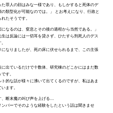
った罪人の顔はみな一様であり、もしかすると死体のデ
顔の類型化が可能なのでは。」 とお考えになり、行政と
られたそうです。
面になるのは、窒息とその後の過程から当然である。」
先生は反論には一切耳を貸さず、ひたすら刑死人のデス
す。
りになりましたが、死の床に伏せられるまで、この主張
表に出ているだけで十数体、研究棟のどこかにはまだ数
うです。
ルト的な話が様々に沸いて出てくるのですが、私はあま
ています。
す、断末魔の叫び声を上げる…
メンバーでそのような経験をしたという話は聞きませ