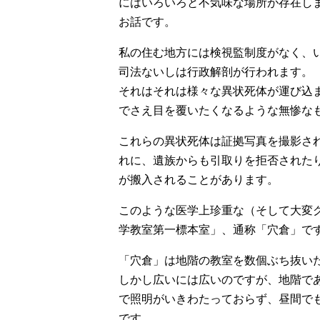
にはいろいろと不気味な場所が存在し
お話です。
私の住む地方には検視監制度がなく、
司法ないしは行政解剖が行われます。
それはそれは様々な異状死体が運び込
でさえ目を覆いたくなるような無惨な
これらの異状死体は証拠写真を撮影さ
れに、遺族からも引取りを拒否された
が搬入されることがあります。
このような医学上珍重な（そして大変
学教室第一標本室」、通称「穴倉」で
「穴倉」は地階の教室を数個ぶち抜い
しかし広いには広いのですが、地階で
で照明がいきわたっておらず、昼間で
です。