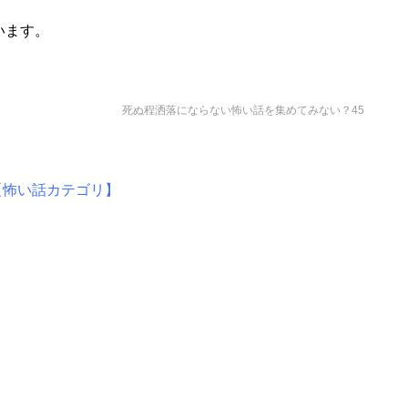
。
います。
死ぬ程洒落にならない怖い話を集めてみない？45
【怖い話カテゴリ】