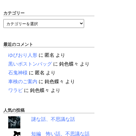
カテゴリー
最近のコメント
ゆびおり人形
に
匿名
より
黒いボストンバッグ
に
鈍色蝶々
より
石鬼神様
に
匿名
より
車検のご案内
に
鈍色蝶々
より
ワラビ
に
鈍色蝶々
より
人気の投稿
謎な話、不思議な話
短編 怖い話、不思議な話