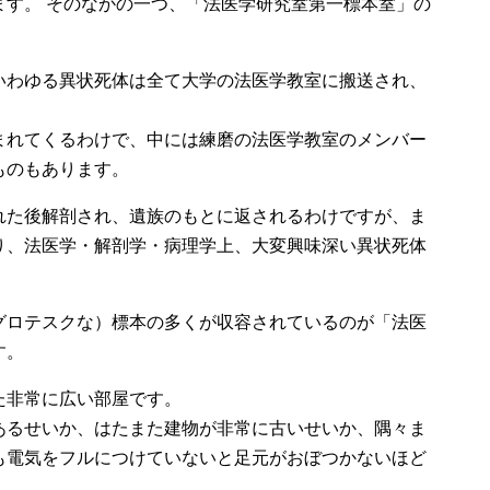
ます。 そのなかの一つ、「法医学研究室第一標本室」の
いわゆる異状死体は全て大学の法医学教室に搬送され、
まれてくるわけで、中には練磨の法医学教室のメンバー
ものもあります。
れた後解剖され、遺族のもとに返されるわけですが、ま
り、法医学・解剖学・病理学上、大変興味深い異状死体
グロテスクな）標本の多くが収容されているのが「法医
す。
た非常に広い部屋です。
あるせいか、はたまた建物が非常に古いせいか、隅々ま
も電気をフルにつけていないと足元がおぼつかないほど