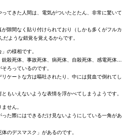
やってきた人間は、電気がついたとたん、非常に驚いて
真が隙間なく貼り付けられており（しかも多くがフルカ
んだような錯覚を覚えるからです。
会」の様相です。
、銃殺死体、事故死体、病死体、自殺死体、感電死体…
がそろっているのです。
デリケートな方は嘔吐されたり、中には貧血で倒れてし
何ともいえないような表情を浮かべてしまうようです。
りません。
がった際にはできるだけ見ないようにしている一角があ
死体のデスマスク」があるのです。