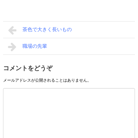
茶色で大きく長いもの
職場の先輩
コメントをどうぞ
メールアドレスが公開されることはありません。