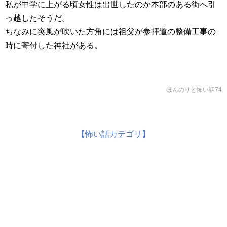
私が中学に上がる頃女性は出世したのか本部のある街へ引
っ越したそうだ。
ちなみに突風が吹いた方角には祖父が参拝道の整備工事の
時に寄付した神社がある。
ほんのりと怖い話74
【怖い話カテゴリ】