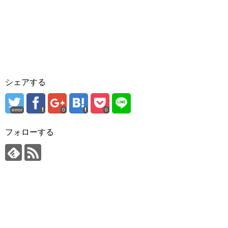
シェアする
error
0
0
フォローする