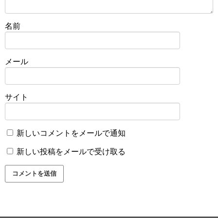
名前
メール
サイト
新しいコメントをメールで通知
新しい投稿をメールで受け取る