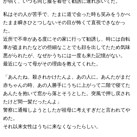
が弱く、いつも同じ服を着せて勧誘に連れ歩いてた。
私はその人が苦手で、たまに道で会った時も笑みをうかべ
たまま瞬きひとつしないその目が怖くて直視できなかっ
た。
近所で不幸がある度にその家に行って勧誘し、時には自転
車が盗まれたなどの些細なことでも顔を出してたため気味
悪がられたが、なぜかうちには一度も来た記憶がない。
最近になって母がその理由を教えてくれた。
「あんたね、殺されかけたんよ。あの人に。あんたがまだ
赤ちゃんの時、あの人勝手にうちに上がって二階で寝てた
あんたを抱いて窓から落とそうとした。突風で押し戻され
たけど間一髪だったんよ」
警察に通報しようとしたが祖母に考えすぎだと言われてや
めた。
それ以来女性はうちに来なくなったらしい。