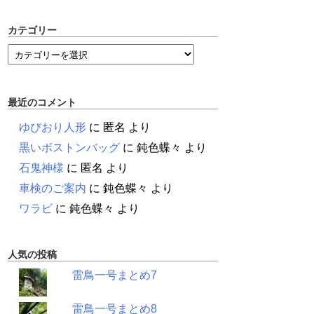
カテゴリー
最近のコメント
ゆびおり人形
に
匿名
より
黒いボストンバッグ
に
鈍色蝶々
より
石鬼神様
に
匿名
より
車検のご案内
に
鈍色蝶々
より
ワラビ
に
鈍色蝶々
より
人気の投稿
雷鳥一号まとめ7
雷鳥一号まとめ8