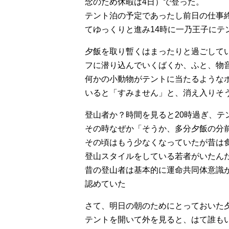
念のため休暇は4日）で登った。
テント泊の予定であったし前日の仕事
てゆっくりと進み14時に一乃王子にテ
夕飯を取り暫くはまったりと過ごして
フに潜り込んでいくばくか、ふと、物
何かの小動物がテントに当たるような
いると「すみません」と、消え入りそ
登山者か？時間を見ると20時過ぎ、テ
その時なぜか「そうか、多分夕飯の分
その頃はもう少なくなっていたが昔は
登山スタイルをしている若者がいたん
昔の登山者は基本的に運命共同体意識
認めていた
さて、明日の朝のためにとっておいた
テントを開いて外を見ると、はて誰も