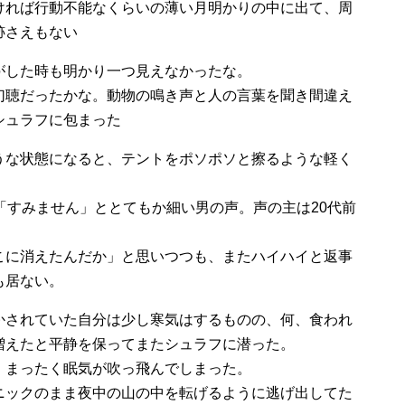
ければ行動不能なくらいの薄い月明かりの中に出て、周
跡さえもない
がした時も明かり一つ見えなかったな。
幻聴だったかな。動物の鳴き声と人の言葉を聞き間違え
シュラフに包まった
うな状態になると、テントをポソポソと擦るような軽く
「すみません」ととてもか細い男の声。声の主は20代前
こに消えたんだか」と思いつつも、またハイハイと返事
も居ない。
かされていた自分は少し寒気はするものの、何、食われ
増えたと平静を保ってまたシュラフに潜った。
。まったく眠気が吹っ飛んでしまった。
ニックのまま夜中の山の中を転げるように逃げ出してた