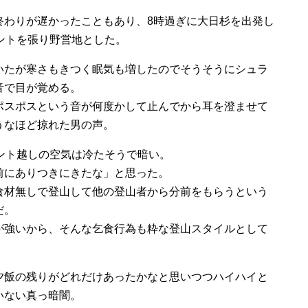
終わりが遅かったこともあり、8時過ぎに大日杉を出発し
ントを張り野営地とした。
いたが寒さもきつく眠気も増したのでそうそうにシュラ
音で目が覚める。
ポスポスという音が何度かして止んでから耳を澄ませて
うなほど掠れた男の声。
ント越しの空気は冷たそうで暗い。
前にありつきにきたな」と思った。
食材無しで登山して他の登山者から分前をもらうという
だ。
が強いから、そんな乞食行為も粋な登山スタイルとして
夕飯の残りがどれだけあったかなと思いつつハイハイと
いない真っ暗闇。