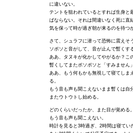
に違いない。
テントを狙われているとすれば生身と
ばならない。それは間違いなく死に直
気を保って時が過ぎ朝が来るのを待つ
さて、シュラフに潜って恐怖に震えそ
ソポソと音がして、音が止んで暫くす
ああ、タヌキが化かしてやがるか？こ
暫くしてまたポソポソと「すみません
ああ、もう何もかも無視して寝てしま
る。
もう音も声も聞こえないまま暫くは自
またウトウトし始める。
どのくらいだったか、また目が覚める
もう音も声も聞こえない。
時計を見ると3時過ぎ、2時間は寝てい