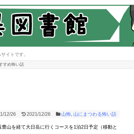
るサイトです。
すすめ怖い話
1/12/26
2021/12/26
山怖
,
山にまつわる怖い話
飯豊山を経て大日岳に行くコースを1泊2日予定（移動と