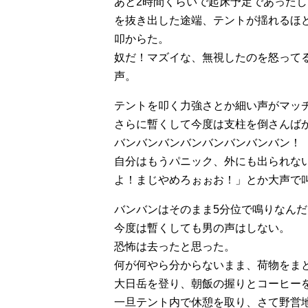
あと2時間くらいで起床予定であった
を抜き出した途端、テントが揺れるほ
叩からた。
奴だ！マズイな、無視したのを怒って
声。
テントを叩く力強さとか細い声がマッ
さらに暫くして今度は支柱を倒さんば
バンバンバンバンバンバンバンバン！
自分はもうパニック、外にも出られな
よ！まじやめろぉぉお！」とか大声で
バンバンはそのまま5分位で鳴りなんだ
今度は暫くしても男の声はしない。
恐怖は去ったと思った。
何が何やら分からないまま、荷物をま
大日岳を登り、朝飯の握りとコーヒー
一旦テント内で休憩を取り、さて野営