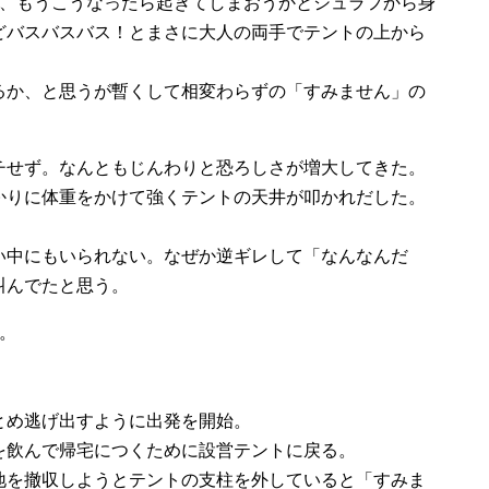
し、もうこうなったら起きてしまおうかとシュラフから身
どバスバスバス！とまさに大人の両手でテントの上から
るか、と思うが暫くして相変わらずの「すみません」の
チせず。なんともじんわりと恐ろしさが増大してきた。
かりに体重をかけて強くテントの天井が叩かれだした。
い中にもいられない。なぜか逆ギレして「なんなんだ
叫んでたと思う。
。
とめ逃げ出すように出発を開始。
を飲んで帰宅につくために設営テントに戻る。
地を撤収しようとテントの支柱を外していると「すみま