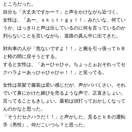
ところだった。
自分も「大丈夫ですかー？」と声をかけながら近づく。
女性は、「あー、ｓｋぅｔｒｇｙ！！」みたいな、何てい
うか、はっきりと声は出しているのに何を言っているのか
判らないことを言いながら、道路の真ん中に出てきた。
対向車の人が「危ないですよ！！」と腕を引っ張ってｂＢ
と軽の間に戻そうとする。
すると女性は、「あーひゃひゃ。ちょっとぉおそれってセ
クハラよーあっひゃひゃひゃ！！」と笑ってる。
女性は茶髪で服装は若い感じだが、声がババくさい。それ
でいて鼻にかけた媚びを売るような声で、正直きしょい。
言ってることもきしょい。最初は頭打っておかしくなって
んのかなと思った。
「そうだセクハラだ！！」と声がした。見るとｂＢの運転
手（男性）。何だこいつら？と思った。