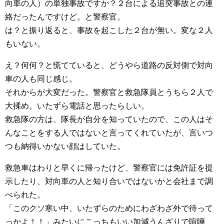
向車の人）の単独事故ですか？２台による追突事故との連
絡だったんですけど。と警察官。
は？と振り返ると、事故を起こした２台が無い。変な２人
もいない。
え？何何？と慌てていると、どうやら道路の反対側で対向
車の人も同じ感じ。
それからが大変だった。警察官と救急隊員とうちら２人で
大揉め。いたずら電話と思ったらしい。
救急隊の方は、隊長が自分を知っていたので、この人はそ
んなことをする人ではないと言ってくれていたが、言いつ
つも納得いかない顔はしていた。
救急車はわりと早くに帰ったけど、警察官には免許証を提
示したり、対向車の人と知り合いではないかと会社まで調
べられた。
「このクソ寒い中、いたずらのためにわざわざ外で待って
っかよ！！」みたいにこっちもいい加減うんざりで喧嘩