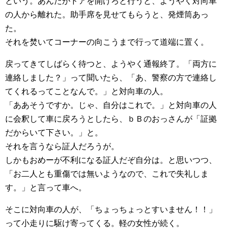
という。あんたがドアを開けろと行うと、ようやく対向車
の人から離れた。助手席を見せてもらうと、発煙筒あっ
た。
それを焚いてコーナーの向こうまで行って道端に置く。
戻ってきてしばらく待つと、ようやく通報終了。「両方に
連絡しました？」って聞いたら、「あ、警察の方で連絡し
てくれるってことなんで。」と対向車の人。
「ああそうですか。じゃ、自分はこれで。」と対向車の人
に会釈して車に戻ろうとしたら、ｂＢのおっさんが「証拠
だからいて下さい。」と。
それを言うなら証人だろうが。
しかもおめーが不利になる証人だぞ自分は。と思いつつ、
「お二人とも重傷では無いようなので、これで失礼しま
す。」と言って車へ。
そこに対向車の人が、「ちょっちょっとすいません！！」
って小走りに駆け寄ってくる。軽の女性が続く。