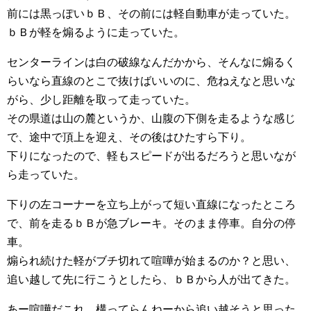
前には黒っぽいｂＢ、その前には軽自動車が走っていた。
ｂＢが軽を煽るように走っていた。
センターラインは白の破線なんだかから、そんなに煽るく
らいなら直線のとこで抜けばいいのに、危ねえなと思いな
がら、少し距離を取って走っていた。
その県道は山の麓というか、山腹の下側を走るような感じ
で、途中で頂上を迎え、その後はひたすら下り。
下りになったので、軽もスピードが出るだろうと思いなが
ら走っていた。
下りの左コーナーを立ち上がって短い直線になったところ
で、前を走るｂＢが急ブレーキ。そのまま停車。自分の停
車。
煽られ続けた軽がブチ切れて喧嘩が始まるのか？と思い、
追い越して先に行こうとしたら、ｂＢから人が出てきた。
あー喧嘩だこれ。構ってらんねーから追い越そうと思った