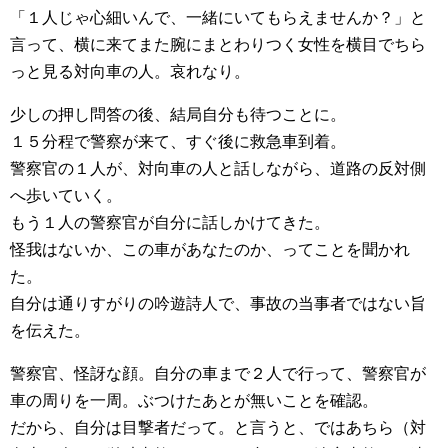
「１人じゃ心細いんで、一緒にいてもらえませんか？」と
言って、横に来てまた腕にまとわりつく女性を横目でちら
っと見る対向車の人。哀れなり。
少しの押し問答の後、結局自分も待つことに。
１５分程で警察が来て、すぐ後に救急車到着。
警察官の１人が、対向車の人と話しながら、道路の反対側
へ歩いていく。
もう１人の警察官が自分に話しかけてきた。
怪我はないか、この車があなたのか、ってことを聞かれ
た。
自分は通りすがりの吟遊詩人で、事故の当事者ではない旨
を伝えた。
警察官、怪訝な顔。自分の車まで２人で行って、警察官が
車の周りを一周。ぶつけたあとが無いことを確認。
だから、自分は目撃者だって。と言うと、ではあちら（対