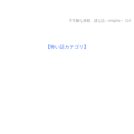
不可解な体験、謎な話～enigma～ 114
【怖い話カテゴリ】