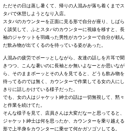
ただその日は蒸し暑くて、帰りの人混みが落ち着くまでス
タバで休憩しようとなり入店。
スタバのカウンターを正面に見る形で自分が座り、しばら
く談笑して、ふとスタバのカウンターに視線を移すと、長
袖のジャケットを羽織った男性がカウンターで自分が頼ん
だ飲み物が出てくるのを待っている姿があった。
人混みの疲労でボーッとしながら、友達の話しを片耳で聞
きつつ、こんな暑いのに長袖とか無いよなーとか思いなが
ら、そのままボーッとその人を見てると、どうも飲み物を
待ってるのでは無く、カウンターで作業してる女の人にし
きりに話しかけている様子だった。
でも、女の人はジャケット紳士の話は一切無視して、黙々
と作業を続けてた。
そんな様子を見て、店員さんは大変だなーと思ってると、
ジャケット紳士は何を思ったか、カウンターを乗り越える
形で上半身をカウンターに乗せて何かガソゴソしてる。