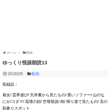
ホーム
動画
ゆっくり怪談朗読13
2019/2/9
動画
収録話：
箱女/ 霊界遊び/ 天井裏から見たもの/ 黒いソファー/ 山のな
にか/コダマ/ 花壇の顔/ 空母怪談/ 肉/ 帰り道で見たもの/ 丑の
刻参りスポット