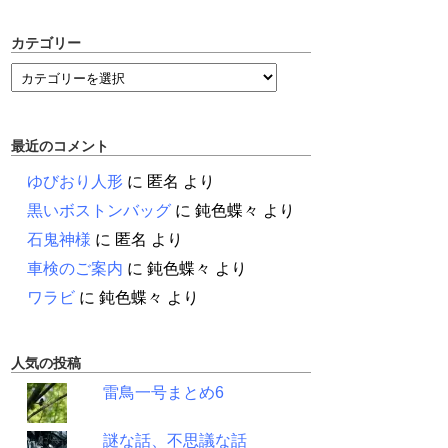
カテゴリー
最近のコメント
ゆびおり人形
に
匿名
より
黒いボストンバッグ
に
鈍色蝶々
より
石鬼神様
に
匿名
より
車検のご案内
に
鈍色蝶々
より
ワラビ
に
鈍色蝶々
より
人気の投稿
雷鳥一号まとめ6
謎な話、不思議な話