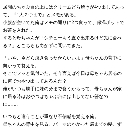
居間のちゃぶ台の上にはクリームどら焼きが4つ出してあっ
て、『1人２つまで』とメモがある。
小腹が空いてた俺はメモの通りに2つ食って、保温ポットで
お茶を入れた。
すると母ちゃんが「シチューもう直ぐ出来るけど先に食べ
る？」とこちらも向かずに聞いてきた。
「いや、今どら焼き食ったからいいよ」母ちゃんの背中に
向かって答える。
そこでフッと気付いた。そう言えば今日は母ちゃん居るの
に何でおやつ出してあるんだ？
俺がいつも勝手に妹の分まで食うからって、母ちゃんが家
に居る時はおやつはちゃぶ台には出してない筈なの
に……。
いつもと違うことが重なり不信感を覚える俺。
母ちゃんの背中を見る。パーマのかかった肩までの髪、ず