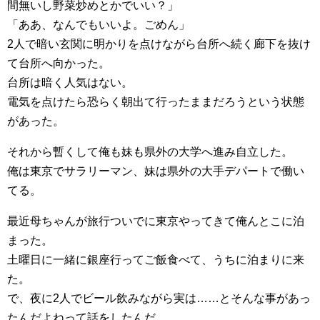
間無いし野菜炒めとかでいい？」
「ああ、なんでもいいよ。ごめん」
2人で暗い玄関に明かりを点けながら台所へ続く廊下を抜け
て台所へ向かった。
台所は暗く人気はない。
電気を点けたら恐らく朝出て行ったままだろうという状態
があった。
それから暫くして俺も妹も県外の大学へ進み自立した。
俺は東京でサラリーマン、妹は県外の大手デパートで働い
てる。
最近母ちゃんが旅行ついでに東京やってきて俺んとこに泊
まった。
土曜日に一緒に銀座行ってご飯食べて、うちに泊まりに来
た。
で、夜に2人でビール飲みながら実は……とそんな事があっ
たんだよねって話をしたんだ。