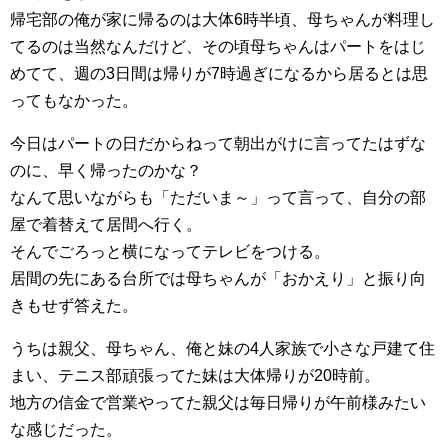
帰宅部の俺が家に帰るのは大体6時半頃、母ちゃんが料理し
てるのは当然なんだけど、その頃母ちゃんはパートをはじ
めてて、週の3日間は帰りが7時過ぎになるから居るとは思
ってもなかった。
今日はパートの日だからねって朝出がけに言ってたはずな
のに、早く帰ったのかな？
なんて思いながらも「ただいま～」って言って、自分の部
屋で着替えて居間へ行く。
そんでごろっと横になってテレビをつける。
居間の先にある台所では母ちゃんが「おかえり」と振り向
きもせず答えた。
うちは親父、母ちゃん、俺と妹の4人家族で小さな戸建て住
まい、テニス部頑張ってた妹は大体帰りが20時前。
地方の信金で営業やってた親父は毎日帰りが午前様みたい
な感じだった。