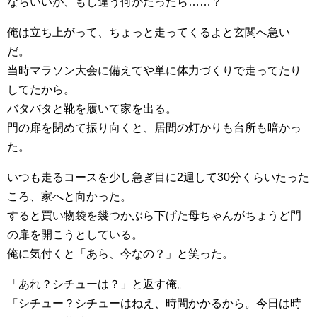
ならいいが、もし違う何かだったら……？
俺は立ち上がって、ちょっと走ってくるよと玄関へ急い
だ。
当時マラソン大会に備えてや単に体力づくりで走ってたり
してたから。
バタバタと靴を履いて家を出る。
門の扉を閉めて振り向くと、居間の灯かりも台所も暗かっ
た。
いつも走るコースを少し急ぎ目に2週して30分くらいたった
ころ、家へと向かった。
すると買い物袋を幾つかぶら下げた母ちゃんがちょうど門
の扉を開こうとしている。
俺に気付くと「あら、今なの？」と笑った。
「あれ？シチューは？」と返す俺。
「シチュー？シチューはねえ、時間かかるから。今日は時