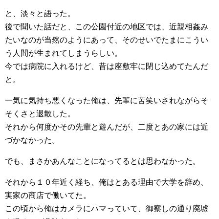
と、淡々と語った。
後で聞いた話だと、この公園付近の地区では、近親相姦み
たいなのが当然のようにあって、そのせいでたまにこうい
う人間が生まれてしまうらしい。
今では病院に入れるけど、昔は座敷牢に閉じ込めてたんだ
と。
一気に気持ち悪くなった俺は、先輩に苦笑いされながらそ
そくさと退散した。
それから何度かその先輩と遊んだが、二度とあの家には近
づかなかった。
でも、まさかあんなことになってるとは思わなかった。
それから１０年近く経ち、俺はとある理由で大学を辞め、
実家の商店で働いてた。
この頃から俺はカメラにハマっていて、御察しの通り廃墟