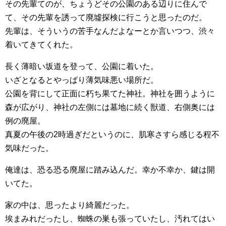
その先輩てのが、ちょうどその公園のある辺りに住んで
て、その先輩を誘って廃墟探検に行こうと思ったのだ。
先輩は、そういうの苦手なんだよなーとか言いつつ、渋々
着いてきてくれた。
長く薄暗い坂道を登って、公園に着いた。
いざとなるとやっぱり薄気味悪い場所だ。
公園を背にして正面に朽ち果てた神社。神社を囲うように
森が広がり、神社の左側には墓地に続く獣道、右側奥には
例の廃屋。
真夏の午後の2時過ぎだというのに、肌寒さすら感じる程不
気味だった。
俺達は、恐る恐る廃屋に踏み込んだ。幸か不幸か、鍵は開
いてた。
家の中は、思ったより綺麗だった。
埃まみれだったし、蜘蛛の巣も張っていたし、汚れてはい