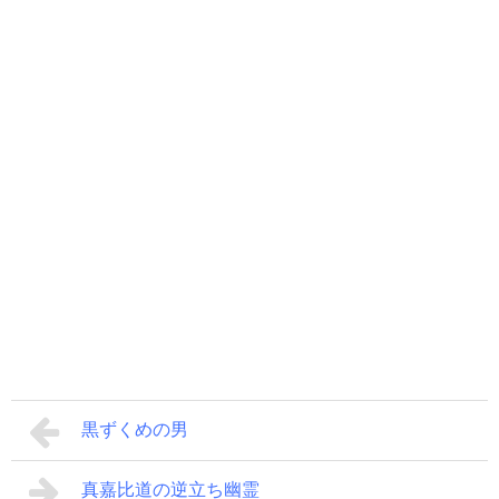
黒ずくめの男
真嘉比道の逆立ち幽霊