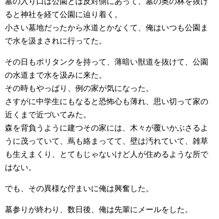
墓の入り口は公園とは反対側にあって、墓の奥の林を抜け
ると神社を経て公園に辿り着く。
小さい墓地だったから水道とかなくて、俺はいつも公園ま
で水を汲まされに行ってた。
その日もポリタンクを持って、薄暗い獣道を抜けて、公園
の水道まで水を汲みに来た。
その時もやっぱり、例の家が気になった。
さすがに中学生にもなると恐怖心も薄れ、思い切って家の
近くまで近づいてみた。
森を背負うように建つその家には、木々が覆いかぶさるよ
うに茂っていて、蔦も絡まってて、壁は汚れていて、雑草
も生えまくり、とてもじゃないけど人が住めるような所で
はない。
でも、その異様な佇まいに俺は興奮した。
墓参りが終わり、数日後、俺は先輩にメールをした。