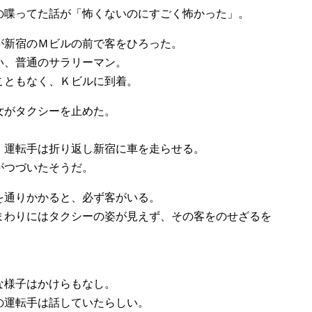
の喋ってた話が「怖くないのにすごく怖かった」。
が新宿のＭビルの前で客をひろった。
い、普通のサラリーマン。
こともなく、Ｋビルに到着。
女がタクシーを止めた。
、運転手は折り返し新宿に車を走らせる。
がつづいたそうだ。
を通りかかると、必ず客がいる。
まわりにはタクシーの姿が見えず、その客をのせざるを
。
な様子はかけらもなし。
の運転手は話していたらしい。