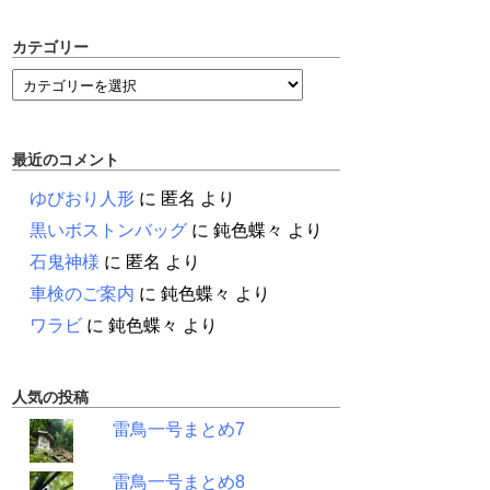
カテゴリー
最近のコメント
ゆびおり人形
に
匿名
より
黒いボストンバッグ
に
鈍色蝶々
より
石鬼神様
に
匿名
より
車検のご案内
に
鈍色蝶々
より
ワラビ
に
鈍色蝶々
より
人気の投稿
雷鳥一号まとめ7
雷鳥一号まとめ8