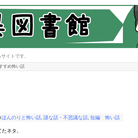
るサイトです。
すすめ怖い話
ほんのりと怖い話
,
謎な話・不思議な話
,
短編 怖い話
てたネタ。