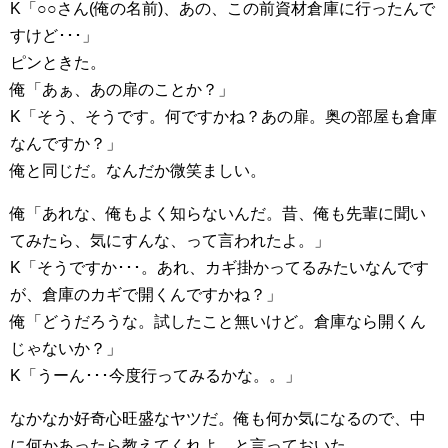
K「○○さん(俺の名前)、あの、この前資材倉庫に行ったんで
すけど･･･」
ピンときた。
俺「あぁ、あの扉のことか？」
K「そう、そうです。何ですかね？あの扉。奥の部屋も倉庫
なんですか？」
俺と同じだ。なんだか微笑ましい。
俺「あれな、俺もよく知らないんだ。昔、俺も先輩に聞い
てみたら、気にすんな、って言われたよ。」
K「そうですか･･･。あれ、カギ掛かってるみたいなんです
が、倉庫のカギで開くんですかね？」
俺「どうだろうな。試したこと無いけど。倉庫なら開くん
じゃないか？」
K「うーん･･･今度行ってみるかな。。」
なかなか好奇心旺盛なヤツだ。俺も何か気になるので、中
に何かあったら教えてくれよ、と言っておいた。