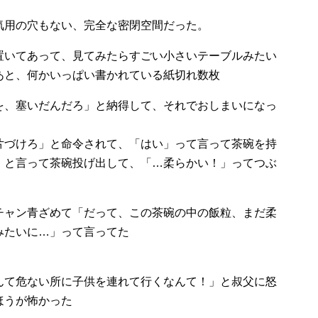
気用の穴もない、完全な密閉空間だった。
置いてあって、見てみたらすごい小さいテーブルみたい
あと、何かいっぱい書かれている紙切れ数枚
を、塞いだんだろ」と納得して、それでおしまいになっ
片づけろ」と命令されて、「はい」って言って茶碗を持
」と言って茶碗投げ出して、「…柔らかい！」ってつぶ
チャン青ざめて「だって、この茶碗の中の飯粒、まだ柔
みたいに…」って言ってた
んて危ない所に子供を連れて行くなんて！」と叔父に怒
ほうが怖かった