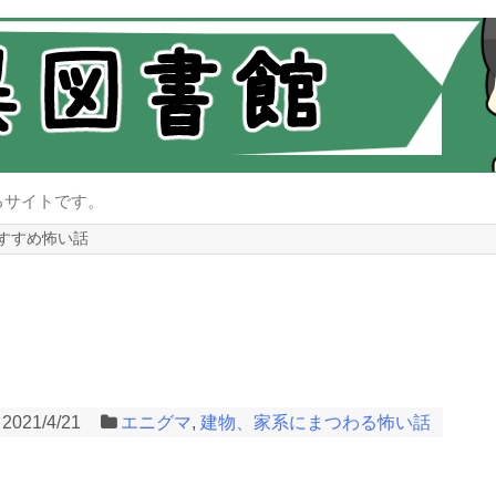
るサイトです。
すすめ怖い話
2021/4/21
エニグマ
,
建物、家系にまつわる怖い話