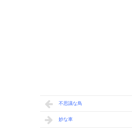
不思議な鳥
妙な車