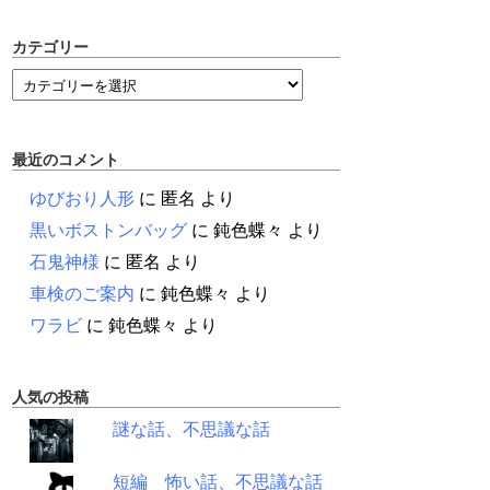
カテゴリー
最近のコメント
ゆびおり人形
に
匿名
より
黒いボストンバッグ
に
鈍色蝶々
より
石鬼神様
に
匿名
より
車検のご案内
に
鈍色蝶々
より
ワラビ
に
鈍色蝶々
より
人気の投稿
謎な話、不思議な話
短編 怖い話、不思議な話