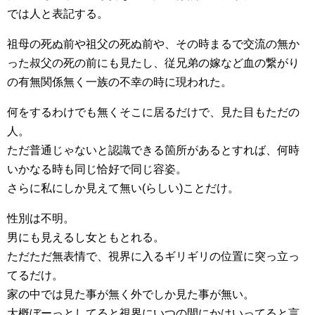
では人と表記する。
祖母の死ぬ前や祖父の死ぬ前や、その時まるで交流の無か
った叔父の死の前にも見たし、従兄弟の嫁など血の繋がり
の有無関係無く一族の不幸の時に現われた。
何をするわけでも無くそこに居るだけで、見た目もただの
人。
ただ普通じゃないと認識できる箇所があるとすれば、何時
いかなる時も同じ恰好で同じ容姿。
さらに私にしか見えて無い(らしい)ことだけ。
性別は不明。
男にも見えるし女ともとれる。
ただただ無表情で、視界に入るギリギリの位置に突っ立っ
てるだけ。
家の中では見た事が無く外でしか見た事が無い。
大概ぼーっとしてると視界にいつの間にかはいってると言