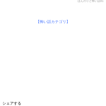
ほんのりと怖い話81
【怖い話カテゴリ】
シェアする