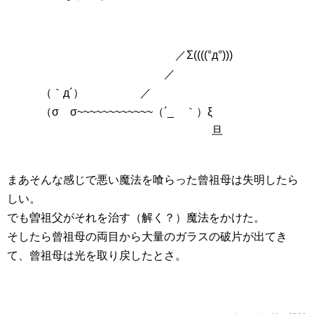
／Σ((((°д°)))
／
（｀д´） ／
（σ σ~~~~~~~~~~~~（´_ゝ｀）ξ
旦
まあそんな感じで悪い魔法を喰らった曾祖母は失明したら
しい。
でも曽祖父がそれを治す（解く？）魔法をかけた。
そしたら曾祖母の両目から大量のガラスの破片が出てき
て、曾祖母は光を取り戻したとさ。