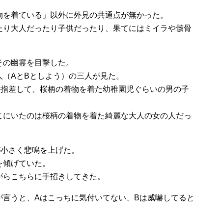
物を着ている」以外に外見の共通点が無かった。
たり大人だったり子供だったり、果てにはミイラや骸骨
その幽霊を目撃した。
人（AとBとしよう）の三人が見た。
を指差して、桜柄の着物を着た幼稚園児ぐらいの男の子
こにいたのは桜柄の着物を着た綺麗な大人の女の人だっ
が小さく悲鳴を上げた。
を傾げていた。
がらこちらに手招きしてきた。
が言うと、Aはこっちに気付いてない、Bは威嚇してると