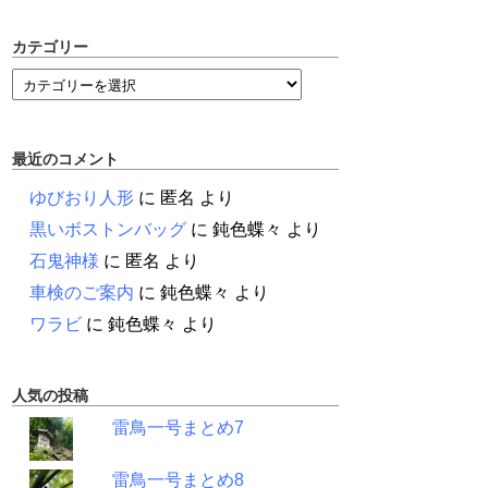
カテゴリー
最近のコメント
ゆびおり人形
に
匿名
より
黒いボストンバッグ
に
鈍色蝶々
より
石鬼神様
に
匿名
より
車検のご案内
に
鈍色蝶々
より
ワラビ
に
鈍色蝶々
より
人気の投稿
雷鳥一号まとめ7
雷鳥一号まとめ8