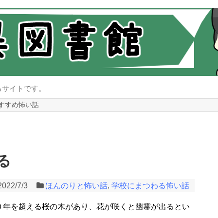
るサイトです。
すすめ怖い話
る
2022/7/3
ほんのりと怖い話
,
学校にまつわる怖い話
０年を超える桜の木があり、花が咲くと幽霊が出るとい