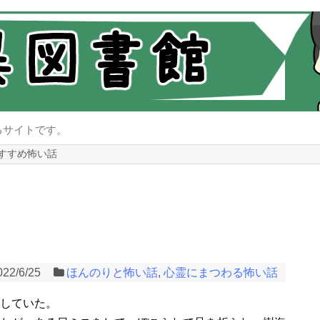
るサイトです。
すすめ怖い話
022/6/25
ほんのりと怖い話
,
心霊にまつわる怖い話
をしていた。