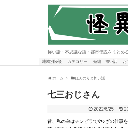
怖い話・不思議な話・都市伝説をまとめ
地域別怪談
カテゴリー
短編 怖い話
お
ホーム
ほんのりと怖い話
七三おじさん
2022/6/25
2
昔、私の弟はチンピラでや○ざの仕事