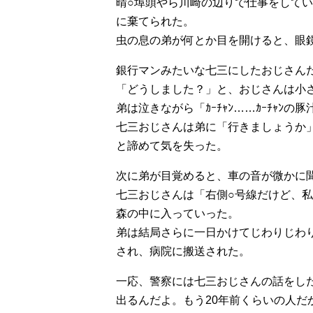
晴○埠頭やら川崎の辺りで仕事をして
に棄てられた。
虫の息の弟が何とか目を開けると、眼
銀行マンみたいな七三にしたおじさん
「どうしました？」と、おじさんは小
弟は泣きながら「ｶｰﾁｬﾝ……ｶｰﾁｬ
七三おじさんは弟に「行きましょうか
と諦めて気を失った。
次に弟が目覚めると、車の音が微かに聞
七三おじさんは「右側○号線だけど、
森の中に入っていった。
弟は結局さらに一日かけてじわりじわ
され、病院に搬送された。
一応、警察には七三おじさんの話をし
出るんだよ。もう20年前くらいの人だ