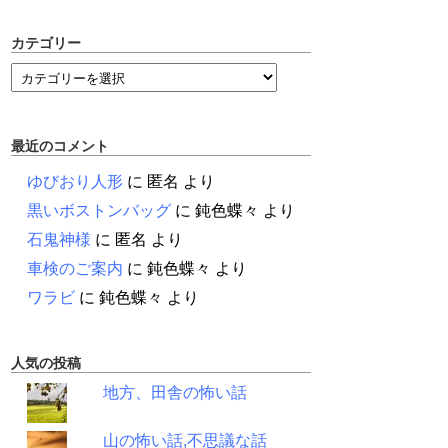
カテゴリー
最近のコメント
ゆびおり人形
に
匿名
より
黒いボストンバッグ
に
鈍色蝶々
より
石鬼神様
に
匿名
より
車検のご案内
に
鈍色蝶々
より
ワラビ
に
鈍色蝶々
より
人気の投稿
地方、田舎の怖い話
山の怖い話,不思議な話