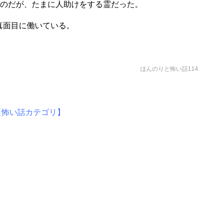
いのだが、たまに人助けをする霊だった。
真面目に働いている。
ほんのりと怖い話114
【怖い話カテゴリ】