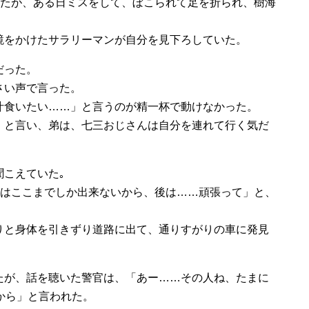
いたが、ある日ミスをして、ぼこられて足を折られ、樹海
鏡をかけたサラリーマンが自分を見下ろしていた。
だった。
さい声で言った。
ﾝの豚汁食いたい……」と言うのが精一杯で動けなかった。
」と言い、弟は、七三おじさんは自分を連れて行く気だ
こえていた｡
私はここまでしか出来ないから、後は……頑張って」と、
りと身体を引きずり道路に出て、通りすがりの車に発見
たが、話を聴いた警官は、「あー……その人ね、たまに
から」と言われた。