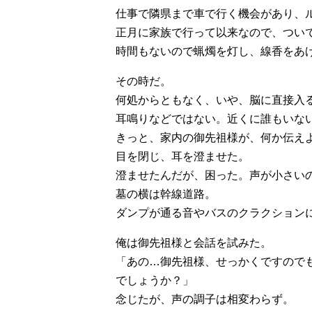
仕事で隣県まで車で行く機会があり、
正月に家族で行って以来なので、つい
時間もないので蝋燭を灯し、線香をあ
その時だ。
何処からともなく、いや、脳に直接入る
耳鳴りなどではない。近くに誰もいな
きっと、家内の御先祖様が、何か伝え
目を閉じ、耳を澄ませた。
澄ませたんだが、困った。声が小さい
墓の横は幹線道路。
ダンプが通る音やバスのクラクション
俺は御先祖様と会話を試みた。
「あの…御先祖様、せっかくですので
でしょうか？」
念じたが、声の調子は相変わらず。