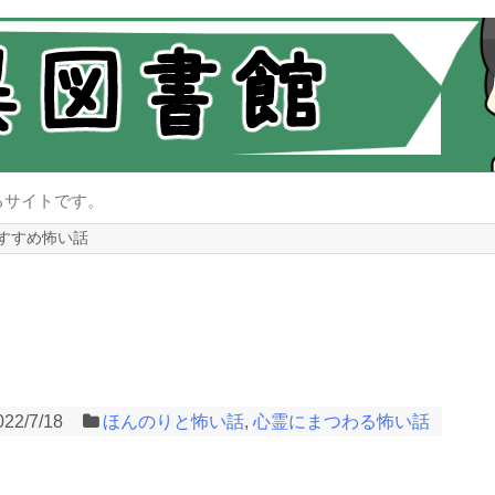
るサイトです。
すすめ怖い話
022/7/18
ほんのりと怖い話
,
心霊にまつわる怖い話