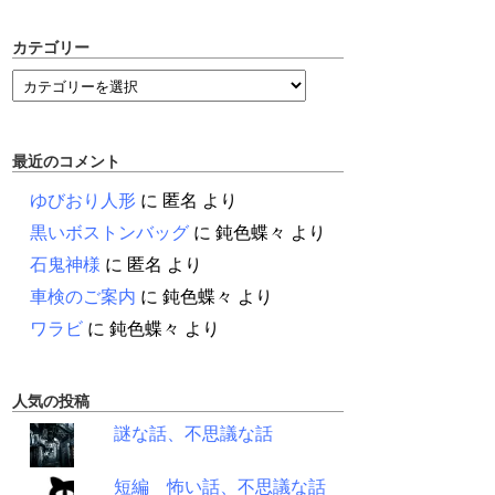
カテゴリー
最近のコメント
ゆびおり人形
に
匿名
より
黒いボストンバッグ
に
鈍色蝶々
より
石鬼神様
に
匿名
より
車検のご案内
に
鈍色蝶々
より
ワラビ
に
鈍色蝶々
より
人気の投稿
謎な話、不思議な話
短編 怖い話、不思議な話