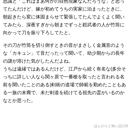
思議と「これはまあ何かの自然現象なんだろうな」と思っ
てたんだけど、嫁が初めてうちの実家に泊まったときに、
朝起きたら変に体固まらせて緊張してたんでよくよく聞い
てみたら、深夜すぎから朝までずっと鎧武者の人が竹筒に
向かって刀を振り下ろしてたと。
その刀が竹筒を切り倒すときの音がまさしく金属音のよう
な「カキュン」て音だったって聞いて、幼少期からの長年
の謎が溶けた気がしたんだよね。
うちは遠縁ではあるんだけど、江戸から続く有名な(多分そ
っちに詳しい人なら関ヶ原で一番槍を取ったと言われる名
前を聞いたことのある)剣術の道場で師範を勤めたこともあ
る一族の末裔で、未だ剣道を続けてる祖先の霊がいるのか
なとか思った。
ほんのりと怖い話139