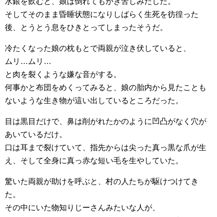
水銀を飲むと、娘は倒れてもがき苦しみだした。
そしてそのまま昏睡状態になりしばらく生死を彷徨った
後、とうとう息をひきとってしまったそうだ。
冷たくなった娘の枕もとで両親が泣き伏していると、
ムリ…ムリ…
と肉を裂くような嫌な音がする。
何事かと布団をめくってみると、娘の胎内から見たことも
ないような生き物が這い出しているところだった。
目は黒目だけで、鼻は削がれたかのように凹凸がなく穴が
あいているだけ。
口は耳まで裂けていて、指先からは尖った真っ黒な爪が生
え、そして全身に真っ赤な短い毛を生やしていた。
驚いた両親が助けを呼ぶと、村の人たちが駆けつけてき
た。
その中にいた物知りじーさんみたいな人が、