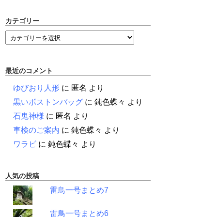
カテゴリー
最近のコメント
ゆびおり人形
に
匿名
より
黒いボストンバッグ
に
鈍色蝶々
より
石鬼神様
に
匿名
より
車検のご案内
に
鈍色蝶々
より
ワラビ
に
鈍色蝶々
より
人気の投稿
雷鳥一号まとめ7
雷鳥一号まとめ6