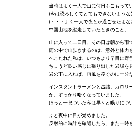
当時はよく一人で山に何日もこもって
(今は恐ろしくてとてもできないような
(・・・よく一人で夜とか過ごせたよな
中国山地を縦走していたときのこと。
山に入って二日目、その日は朝から雨
雨の中で山歩きするのは、意外と体力
へこたれた私は、いつもより早目に野
ちょうど良い感じに張り出した岩場を
岩の下に入れば、雨風を凌ぐのに十分
インスタントラーメンと缶詰、カロリ
か、すっかり暗くなっていました。
ほっと一息ついた私は早々と眠りにつ
ふと夜中に目が覚めました。
反射的に時計を確認したら、まだ一時