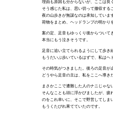
理由も原因も分からないが、ここは良
そう感じた私は、思い切って撤収する
夜の山歩きが無謀なのは承知していま
荷物をまとめ、ヘッドランプの明かり
案の定、足音もゆっくり後からついて
本当にもう泣きそうです。
足音に追い立てられるようにして歩き
もうだいぶ歩いているはずで、私はヘ
その時気がつきました。後ろの足音が
どうやら足音の主は、私をここへ導き
まさかここで遭難した人のナニじゃな
そんなことも頭に浮かびましたが、疲
のをこれ幸いに、そこで野営してしま
もうくたびれ果てていたのです。