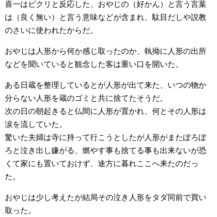
喜一はピクリと反応した、おやじの（好かん）と言う言葉
は（良く無い）と言う意味などが含まれ、駄目だしや説教
のさいに使われたからだ。
おやじは人形から何か感じ取ったのか、執拗に人形の出所
などを聞いていると観念した客は重い口を開いた。
ある日蔵を整理しているとが人形が出て来た、いつの物か
分らない人形を蔵のゴミと共に捨てたそうだ。
次の日の朝起きると仏間に人形が置かれ、何とその人形は
涙を流していた。
驚いた夫婦は寺に持って行こうとしたが人形がまたぽろぽ
ろと泣き出し嫌がる、燃やす事も捨てる事も出来ないが恐
くて家にも置いておけず、途方に暮れここへ来たのだっ
た。
おやじは少し考えたが結局その泣き人形をタダ同前で買い
取った。