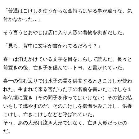
「普通はこけしを使うからな金持ちはやる事が違うな、気
付かなかった…」
そう言うとおやじは店に入り人形の着物を剥ぎだした。
「見ろ、背中に文字が書かれてるだろう？」
喜一は消えかけている文字を目をこらして読んだ、長々と
前置きの後、亡き子を偲んで…トヨ。と書かれていた。
喜一の住む辺りでは水子の霊を供養するときこけしが使わ
れた、生まれて来る筈だった子の名前を書いたこけしを１
年仏壇に置き（その間子を作ってはいけない）その後お払
いをして燃やすのだ、そのこけしを御悔やみこけし、供養
こけし、亡きこけしなどと呼ばれていた。
そう、あの人形は泣き人形ではなく、亡き人形だったの
だ。