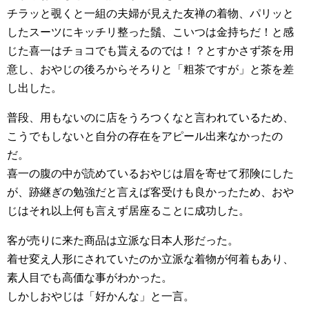
チラッと覗くと一組の夫婦が見えた友禅の着物、パリッと
したスーツにキッチリ整った鬚、こいつは金持ちだ！と感
じた喜一はチョコでも貰えるのでは！？とすかさず茶を用
意し、おやじの後ろからそろりと「粗茶ですが」と茶を差
し出した。
普段、用もないのに店をうろつくなと言われているため、
こうでもしないと自分の存在をアピール出来なかったの
だ。
喜一の腹の中が読めているおやじは眉を寄せて邪険にした
が、跡継ぎの勉強だと言えば客受けも良かったため、おや
じはそれ以上何も言えず居座ることに成功した。
客が売りに来た商品は立派な日本人形だった。
着せ変え人形にされていたのか立派な着物が何着もあり、
素人目でも高価な事がわかった。
しかしおやじは「好かんな」と一言。