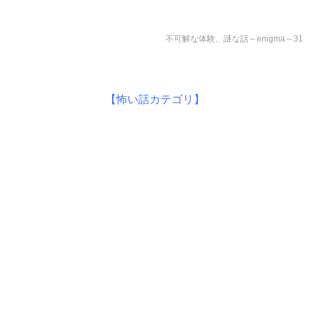
不可解な体験、謎な話～enigma～31
【怖い話カテゴリ】