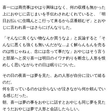
喜一には商売事はやはり興味はなく、何の収穫も無かった
上におやじに店じまいを手伝わされむくれていると、「明
日お払いに住職んとこ行って来るから店番頼むぞ」とおや
じに言われ喜一はさらにげんなりした。
「そんなに良くない物なんか買うなよ」と反論すると「そ
んなに悪くも強くも無いんだがな…よく解らんもんを売る
のは性じゃねぇ、念には念って事だな」おやじはそう言う
と部屋へと戻り喜一は明日のイワナ釣りを断念し人形を恨
めしく思いながらその日は眠りについた。
その日の夜喜一は夢を見た、あの人形が自分に泣いて縋る
のだ。
何を言っているのかは分らないが泣きながら何か頼んでい
る感じだった。
朝、喜一は夢の事をおやじに話すとおやじも同じ夢を見た
そうだおやじは夢で人形と会話したらしい。