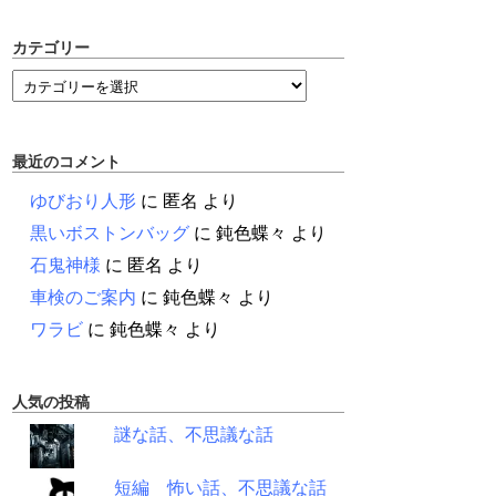
カテゴリー
最近のコメント
ゆびおり人形
に
匿名
より
黒いボストンバッグ
に
鈍色蝶々
より
石鬼神様
に
匿名
より
車検のご案内
に
鈍色蝶々
より
ワラビ
に
鈍色蝶々
より
人気の投稿
謎な話、不思議な話
短編 怖い話、不思議な話