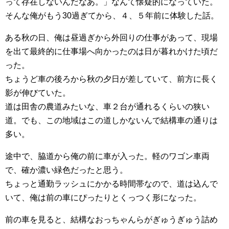
って存在しないんだなあ。」なんて懐疑的になっていた。
そんな俺がもう30過ぎてから、４、５年前に体験した話。
ある秋の日、俺は昼過ぎから外回りの仕事があって、現場
を出て最終的に仕事場へ向かったのは日が暮れかけた頃だ
った。
ちょうど車の後ろから秋の夕日が差していて、前方に長く
影が伸びていた。
道は田舎の農道みたいな、車２台が通れるくらいの狭い
道。でも、この地域はこの道しかないんで結構車の通りは
多い。
途中で、脇道から俺の前に車が入った。軽のワゴン車両
で、確か濃い緑色だったと思う。
ちょっと通勤ラッシュにかかる時間帯なので、道は込んで
いて、俺は前の車にぴったりとくっつく形になった。
前の車を見ると、結構なおっちゃんらがぎゅうぎゅう詰め