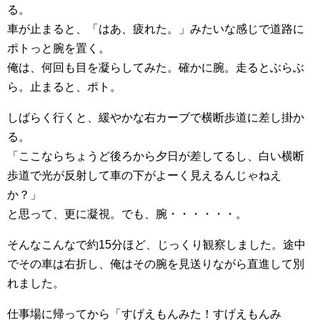
る。
車が止まると、「はあ、疲れた。」みたいな感じで道路に
ポトっと腕を置く。
俺は、何回も目を凝らしてみた。確かに腕。走るとぶらぶ
ら。止まると、ポト。
しばらく行くと、緩やかな右カーブで横断歩道に差し掛か
る。
「ここならちょうど後ろから夕日が差してるし、白い横断
歩道で光が反射して車の下がよーく見えるんじゃねえ
か？」
と思って、更に凝視。でも、腕・・・・・・。
そんなこんなで約15分ほど、じっくり観察しました。途中
でその車は右折し、俺はその腕を見送りながら直進して別
れました。
仕事場に帰ってから「すげえもんみた！すげえもんみ