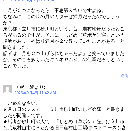
2023年9月3日 6:51 PM
月が２つになったら、不思議＆怖いですよね。
ちなみに、この時の月のカタチは満月だったのでしょう
か？
東京都下立川市に砂川町という、昔、農村地帯だったとこ
ろがあるのですが、そこに「しどめ（草ボケ）窪」という
場所があり、やはり満月が２つ昇っていたことがある、と
聞きました。
話者は「月を２つ上げられちゃったよ」と笑っていました
が、そのころ多くいたキツネヤムジナの仕業だろうという
ことでした。
返信
上松 煌
より:
2023年9月4日 11:42 AM
ごめんなさい。
９月３日のレスで、「立川市砂川町のしどめ窪」と書きま
したが間違いです。
★話者が砂川町の人で、「しどめ（草ボケ）窪」は立川市
と武蔵村山市にまたがる旧日産村山工場(テストコースも含