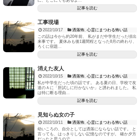
に、どこにでもあるよ...
記事を読む
工事現場
2022/10/17
洒落怖
,
心霊にまつわる怖い話
この話は今から約20年前、 私がまだ中学生だった頃出
来事です。 夏休みも後1週間程となった8月の終わり、
ろくに宿題...
記事を読む
消えた友人
2022/10/15
洒落怖
,
心霊にまつわる怖い話
私が中学生だった頃の話です。 ある夏の日、学校で友
達のＡに「肝試しに行かないか」と誘われました。 私
は特に断る理由...
記事を読む
見知らぬ女の子
2022/10/11
洒落怖
,
心霊にまつわる怖い話
幼いころの、自分としては洒落にならない話です。 と
言っても、はっきりしない記憶なのですが。 確か夕方
だったと思うので...