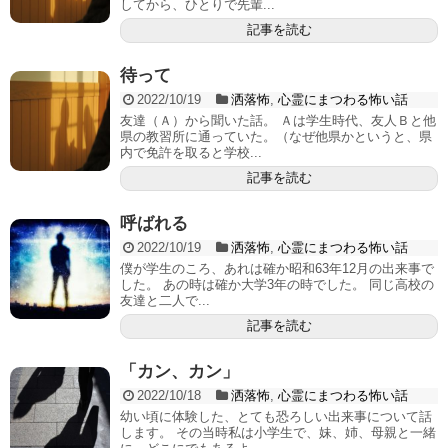
してから、ひとりで先輩...
記事を読む
待って
2022/10/19
洒落怖
,
心霊にまつわる怖い話
友達（Ａ）から聞いた話。 Ａは学生時代、友人Ｂと他
県の教習所に通っていた。（なぜ他県かというと、県
内で免許を取ると学校...
記事を読む
呼ばれる
2022/10/19
洒落怖
,
心霊にまつわる怖い話
僕が学生のころ、あれは確か昭和63年12月の出来事で
した。 あの時は確か大学3年の時でした。 同じ高校の
友達と二人で...
記事を読む
「カン、カン」
2022/10/18
洒落怖
,
心霊にまつわる怖い話
幼い頃に体験した、とても恐ろしい出来事について話
します。 その当時私は小学生で、妹、姉、母親と一緒