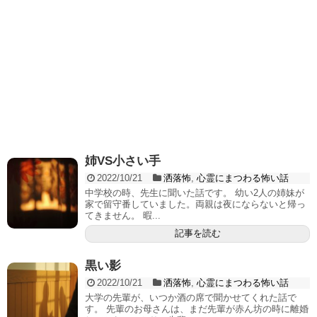
姉VS小さい手
2022/10/21
洒落怖
,
心霊にまつわる怖い話
中学校の時、先生に聞いた話です。 幼い2人の姉妹が
家で留守番していました。両親は夜にならないと帰っ
てきません。 暇...
記事を読む
黒い影
2022/10/21
洒落怖
,
心霊にまつわる怖い話
大学の先輩が、いつか酒の席で聞かせてくれた話で
す。 先輩のお母さんは、まだ先輩が赤ん坊の時に離婚