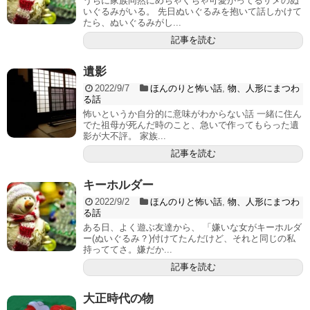
うちに家族同然にめちゃくちゃ可愛がってるサメのぬ
いぐるみがいる。 先日ぬいぐるみを抱いて話しかけて
たら、ぬいぐるみがし...
記事を読む
遺影
2022/9/7
ほんのりと怖い話
,
物、人形にまつわ
る話
怖いというか自分的に意味がわからない話 一緒に住ん
でた祖母が死んだ時のこと、急いで作ってもらった遺
影が大不評。 家族...
記事を読む
キーホルダー
2022/9/2
ほんのりと怖い話
,
物、人形にまつわ
る話
ある日、よく遊ぶ友達から、 「嫌いな女がキーホルダ
ー(ぬいぐるみ？)付けてたんだけど、それと同じの私
持っててさ。嫌だか...
記事を読む
大正時代の物