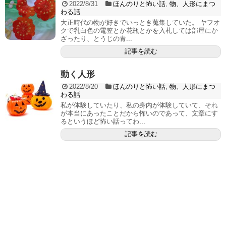
2022/8/31
ほんのりと怖い話
,
物、人形にまつ
わる話
大正時代の物が好きでいっとき蒐集していた。 ヤフオ
クで乳白色の電笠とか花瓶とかを入札しては部屋にか
ざったり、とうじの青...
記事を読む
動く人形
2022/8/20
ほんのりと怖い話
,
物、人形にまつ
わる話
私が体験していたり、私の身内が体験していて、それ
が本当にあったことだから怖いのであって、文章にす
るというほど怖い話ってわ...
記事を読む