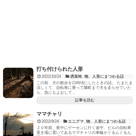
打ち付けられた人形
2022/10/24
洒落怖
,
物、人形にまつわる話
この前、犬の散歩を21時頃にしたときの話。 たまたま
涼しくて、自転車に乗って隣町まで犬を走らせていた
ら、急にもよおして...
記事を読む
ママチャリ
2022/9/24
エニグマ
,
物、人形にまつわる話
２０年前、夜中にゲーセンに行く途中、ビルの自転車
置き場に置いてあるママチャリの車輪がぐるんぐるん