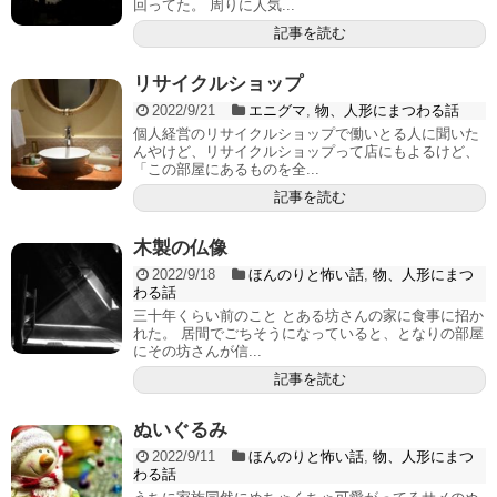
回ってた。 周りに人気...
記事を読む
リサイクルショップ
2022/9/21
エニグマ
,
物、人形にまつわる話
個人経営のリサイクルショップで働いとる人に聞いた
んやけど、リサイクルショップって店にもよるけど、
「この部屋にあるものを全...
記事を読む
木製の仏像
2022/9/18
ほんのりと怖い話
,
物、人形にまつ
わる話
三十年くらい前のこと とある坊さんの家に食事に招か
れた。 居間でごちそうになっていると、となりの部屋
にその坊さんが信...
記事を読む
ぬいぐるみ
2022/9/11
ほんのりと怖い話
,
物、人形にまつ
わる話