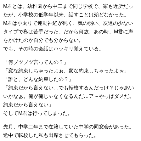
M君とは、幼稚園から中二まで同じ学校で、家も近所だっ
たが、小学校の低学年以来、話すことは殆どなかった。
M君は小太りで運動神経が鈍く、気の弱い、友達の少ない
タイプで私は苦手だった。だから何故、あの時、M君に声
をかけたのか自分でも分からない。
でも、その時の会話はハッキリ覚えている。
「何ブツブツ言ってんの？」
「変な約束しちゃったよぉ、変な約束しちゃったよぉ」
「誰と、どんな約束したの？」
「約束だから言えない…でも転校するんだっけ？じゃあい
いかなぁ。俺が俺じゃなくなるんだ…ア～やっぱダメだ。
約束だから言えない」
そしてM君は行ってしまった。
先月、中学二年まで在籍していた中学の同窓会があった。
途中で転校した私も出席させてもらった。