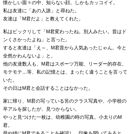
懐かしい面々の中、知らない顔。しかもカッコイイ。
私は友達に「あの人誰」と尋ねた。
友達は「M君だよ」と教えてくれた。
私はビックリして「M君変わったね。別人みたい。昔はド
ンくさかったよね」と言った。
すると友達は「え～、M君昔から人気あったじゃん。今と
全然かわんないよ」と。
他の友達数人も、M君はスポーツ万能、リーダー的存在、
モテモテ…等、私の記憶とは、まったく違うことを言って
いた。
その日はM君と会話することはなかった。
家に帰り、M君の写っている筈のクラス写真や、小学校の
卒アルを探したが、見つからない。
やっと見つけた一枚は、幼稚園の時の写真。小太りのM
君。
母や姉にM君であることを確認し、印象を聞いてみると、