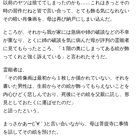
以前のヤツは捨ててしまったのかも……これはきっとその
時の習作だねと皆で言い合って、とても飾る気になれない
その暗い肖像画を、母は再び納戸にしまい込んだ。
ところが、それから我が家には急病や姉の破談などの不幸
が重なり、とくに姉の破談を気に病んだ母が評判の霊能者
に見てもらったところ、「１階の奥にしまってある絵が飾
ってくれと強く訴えている」と言われたそうだ。
霊能者は、
「その肖像画は最初から１枚しか描かれていない。それを
書いた男性は、生前からその絵が飾ってもらえないことを
内心ひどく悲しんでおり、死後にその絵を父親に託し、形
見としておたくに運ばせたのだ」
と語ったという。
まっさかあー(;´∀｀)と言い合いながら、母は菩提寺に事情
を話してその絵を預けた。