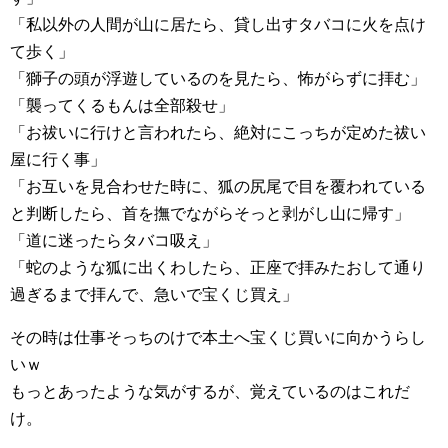
「私以外の人間が山に居たら、貸し出すタバコに火を点け
て歩く」
「獅子の頭が浮遊しているのを見たら、怖がらずに拝む」
「襲ってくるもんは全部殺せ」
「お祓いに行けと言われたら、絶対にこっちが定めた祓い
屋に行く事」
「お互いを見合わせた時に、狐の尻尾で目を覆われている
と判断したら、首を撫でながらそっと剥がし山に帰す」
「道に迷ったらタバコ吸え」
「蛇のような狐に出くわしたら、正座で拝みたおして通り
過ぎるまで拝んで、急いで宝くじ買え」
その時は仕事そっちのけで本土へ宝くじ買いに向かうらし
いｗ
もっとあったような気がするが、覚えているのはこれだ
け。