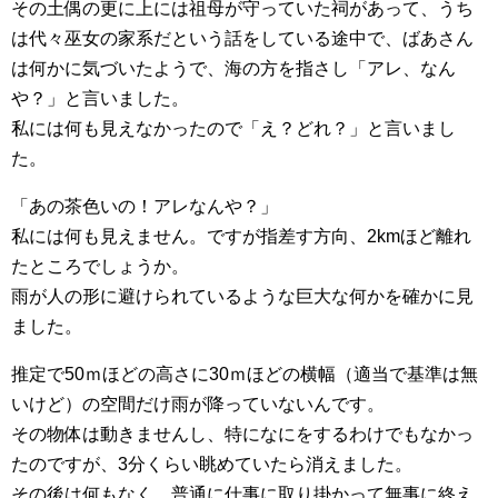
その土偶の更に上には祖母が守っていた祠があって、うち
は代々巫女の家系だという話をしている途中で、ばあさん
は何かに気づいたようで、海の方を指さし「アレ、なん
や？」と言いました。
私には何も見えなかったので「え？どれ？」と言いまし
た。
「あの茶色いの！アレなんや？」
私には何も見えません。ですが指差す方向、2kmほど離れ
たところでしょうか。
雨が人の形に避けられているような巨大な何かを確かに見
ました。
推定で50ｍほどの高さに30ｍほどの横幅（適当で基準は無
いけど）の空間だけ雨が降っていないんです。
その物体は動きませんし、特になにをするわけでもなかっ
たのですが、3分くらい眺めていたら消えました。
その後は何もなく、普通に仕事に取り掛かって無事に終え