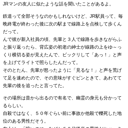
JRマンの友人に似たような話を聞いたことがあるよ。
鉄道って全部そうなのかもしれないけど、JR駅員って、毎
晩終電が終わった後に次の駅まで線路上を点検して歩くん
だって。
んで彼が新入社員の頃、先輩と３人で線路を歩きながらふ
と振り返ったら、背広姿の初老の紳士が線路の上をゆ～っ
くり横切る姿が見えたんで、ビックリして「あっ！」と声
を上げてライトで照らしたんだって。
そのとたん、先輩が怒ったように「見るな！」と声を荒げ
て足を速めたので、その意味がすぐピンときて、あわてて
先輩の後を追ったと言ってた。
その場所は昔から出るので有名で、幽霊の身元も分かって
るらしい。
自殺ではなく、５０年ぐらい前に事故か他殺で轢死した地
位のある男性だそう。