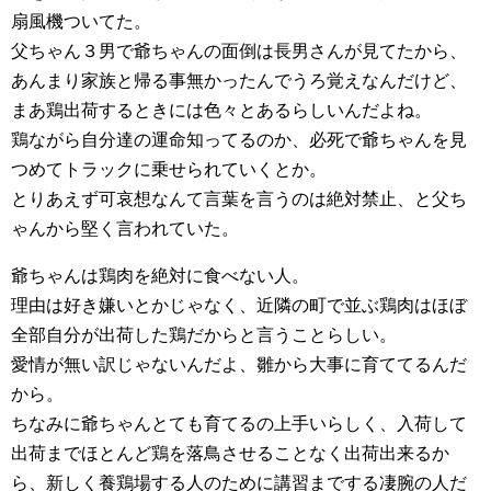
扇風機ついてた。
父ちゃん３男で爺ちゃんの面倒は長男さんが見てたから、
あんまり家族と帰る事無かったんでうろ覚えなんだけど、
まあ鶏出荷するときには色々とあるらしいんだよね。
鶏ながら自分達の運命知ってるのか、必死で爺ちゃんを見
つめてトラックに乗せられていくとか。
とりあえず可哀想なんて言葉を言うのは絶対禁止、と父ち
ゃんから堅く言われていた。
爺ちゃんは鶏肉を絶対に食べない人。
理由は好き嫌いとかじゃなく、近隣の町で並ぶ鶏肉はほぼ
全部自分が出荷した鶏だからと言うことらしい。
愛情が無い訳じゃないんだよ、雛から大事に育ててるんだ
から。
ちなみに爺ちゃんとても育てるの上手いらしく、入荷して
出荷までほとんど鶏を落鳥させることなく出荷出来るか
ら、新しく養鶏場する人のために講習までする凄腕の人だ