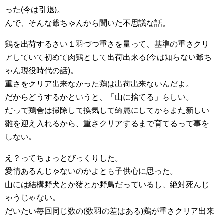
った(今は引退)。
んで、そんな爺ちゃんから聞いた不思議な話。
鶏を出荷するさい１羽づつ重さを量って、基準の重さクリ
アしていて初めて肉鶏として出荷出来る(今は知らない爺ち
ゃん現役時代の話)。
重さをクリア出来なかった鶏は出荷出来ないんだよ。
だからどうするかというと、「山に捨てる」らしい。
だって鶏舎は掃除して換気して綺麗にしてからまた新しい
雛を迎え入れるから、重さクリアするまで育てるって事を
しない。
え？ってちょっとびっくりした。
愛情あるんじゃないのかよとも子供心に思った。
山には結構野犬とか猪とか野鳥だっているし、絶対死んじ
ゃうじゃない。
だいたい毎回同じ数の(数羽の差はある)鶏が重さクリア出来