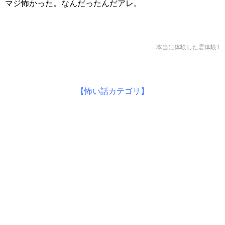
マジ怖かった。なんだったんだアレ。
本当に体験した霊体験1
【怖い話カテゴリ】