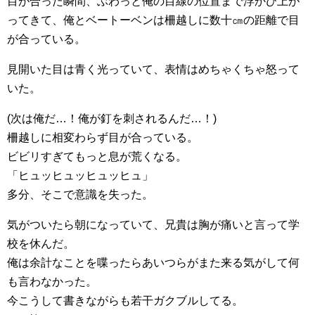
目が合った瞬間、ぶわっと俺の目線の位置まで浮かび上が
ってきて、俺とベートーベンは柵越しに数十㎝の距離で目
が合っている。
見開いた目は青く光っていて、表情はめちゃくちゃ怒って
いた。
(次は俺だ…！俺が釘を刺されるんだ…！)
柵越しに相変わらず目が合っている。
ビビリすぎてもっと息が荒くなる。
「ヒュッヒュッヒュッヒュ」
多分、そこで意識を失った。
気がついたら朝になっていて、兄貴は胸が痛いと言って学
校を休んだ。
俺は余計なことを喋ったらあいつらがまた来る気がして何
も言わなかった。
今こうして書きながらも若干ガクブルしてる。