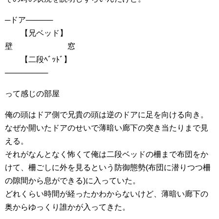
─ドア─────
【兄ベッド】
壁 窓
【二段ﾍﾞｯﾄﾞ】
────────
って感じの部屋
俺の頭はドア側で兄貴の頭は逆のドアに足を向ける向き。
なぜか開いたドアのせいで薄暗い廊下の突き当たりまで見
える。
それがなんとなく怖くて俺は二段ベッドの柵まで布団をか
けて、柵ごしに外を見るという防御態勢(布団に潜りつつ柵
の隙間から息ができる)に入っていた。
どれくらい時間が経ったかわからないけど、薄暗い廊下の
奥からゆっくり誰かが入ってきた。