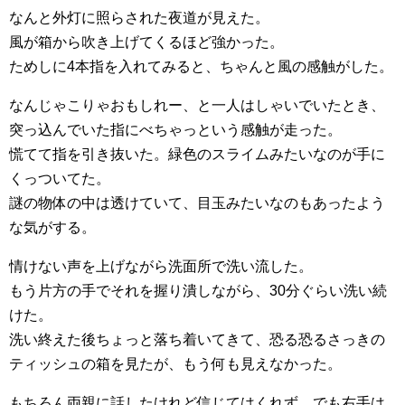
なんと外灯に照らされた夜道が見えた。
風が箱から吹き上げてくるほど強かった。
ためしに4本指を入れてみると、ちゃんと風の感触がした。
なんじゃこりゃおもしれー、と一人はしゃいでいたとき、
突っ込んでいた指にべちゃっという感触が走った。
慌てて指を引き抜いた。緑色のスライムみたいなのが手に
くっついてた。
謎の物体の中は透けていて、目玉みたいなのもあったよう
な気がする。
情けない声を上げながら洗面所で洗い流した。
もう片方の手でそれを握り潰しながら、30分ぐらい洗い続
けた。
洗い終えた後ちょっと落ち着いてきて、恐る恐るさっきの
ティッシュの箱を見たが、もう何も見えなかった。
もちろん両親に話したけれど信じてはくれず、でも右手は