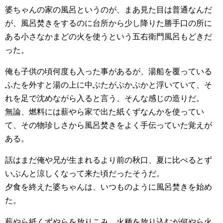
婆ちゃんの家の風呂というのが、まあ見た目は普通なんだ
が、風呂焚きをするのに台所から少し降りた勝手口の所に
ある小さなかまどの火を使うという五右衛門風呂もどきだ
った。
俺も子供の頃何度も入った事があるが、湯船を覆っている
ふたを外すと湯の上に中ぶたがぷかぷかと浮いていて、そ
れを足で沈めながら入ると言う、そんな感じの造りだ。
無論、燃料には薪やら家で出た紙くずなんかを使ってい
て、その物珍しさから風呂焚きをよく手伝っていた覚えが
ある。
話はまだ俺や兄が生まれるより前の秋口、夏に比べるとず
いぶんと涼しくなって来た頃だったそうだ。
夕食を終えた婆ちゃんは、いつものように風呂焚きを始め
た。
薪やら紙くずやらを放りこみ、火種を放り込むが何やら火