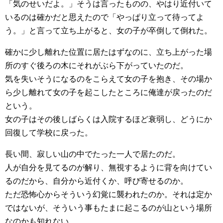
「気のせいだよ。」そうは言ったものの、やはり近付いて
いるのは確かだと思えたので「やっぱり立って待ってよ
う。」と言って立ち上がると、女の子が卒倒して倒れた。
確かに少し離れた位置に居たはずなのに、立ち上がった場
所のすぐ後ろの木にそれがぶら下がっていたのだ。
気を失いそうになるのをこらえて女の子を抱き、その場か
ら少し離れて女の子を起こしたところに俺達が戻ったのだ
という。
女の子はその後しばらくは入院するほど衰弱し、どうにか
回復して学校に戻った。
長い間、寂しい山の中でたった一人で居たのだ。
人が自分を見てるのが解り、無視するように背を向けてい
るのだから、自分から近付くか、呼び寄せるのか。
ただ恐怖心からそういう幻覚に襲われたのか。それは定か
ではないが、そういう事もたまに起こるのが山という場所
なのかも知れない。