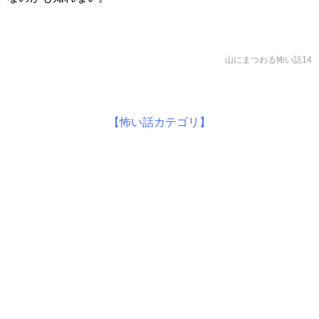
山にまつわる怖い話14
【怖い話カテゴリ】